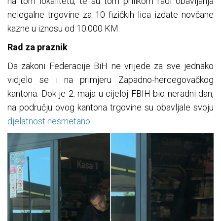
na tom lokalitetu, te su tom prilikom radi obavljanja
nelegalne trgovine za 10 fizičkih lica izdate novčane
kazne u iznosu od 10.000 KM
.
Rad za praznik
Da zakoni Federacije BiH ne vrijede za sve jednako
vidjelo se i na primjeru Zapadno-hercegovačkog
kantona. Dok je 2. maja u cijeloj FBIH bio neradni dan,
na području ovog kantona trgovine su obavljale svoju
djelatnost nesmetano.