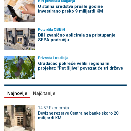
BiH povećala ulaganja
U stalna sredstva prošle godine
investirano preko 9 milijardi KM
Potvrdila CBBiH
BiH zvanično aplicirala za pristupanje
SEPA području
Privreda i tradicija
Gradačac pokreće veliki regionalni
projekat: "Put šljive" povezat će tri države
Najnovije
Najčitanije
14:57
Ekonomija
Devizne rezerve Centralne banke skoro 20
milijardi KM