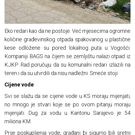
Eko redari kao da ne postoje. Već mjesecima ogromne
količine građevinskog otpada spakovanog u plastične
kese odložene su pored lokalnog puta u Vogošći.
Kompaniji BAGS na čijem se zemljištu nalazi otpad iz
KJKP Rad poručuju da su komunalni redari izlazili na
teren i da su utvrdili da nisu nadležni. Smeće stoji.
Cijene vode
Svi se slažu da se cijene vode u KS moraju mijenjati,
no mnogo je stvari koje se po ovom pitanju moraju
mijenjati. Dug za vodu u Kantonu Sarajevo je 54
miliona KM.
Prije poskupljenja vode, građani bi sigurno bili sretni