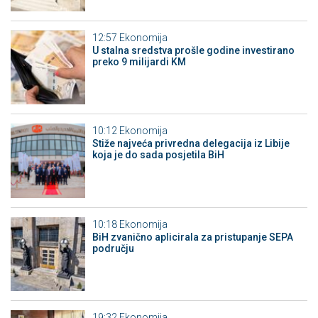
12:57
Ekonomija
U stalna sredstva prošle godine investirano
preko 9 milijardi KM
10:12
Ekonomija
Stiže najveća privredna delegacija iz Libije
koja je do sada posjetila BiH
10:18
Ekonomija
BiH zvanično aplicirala za pristupanje SEPA
području
19:32
Ekonomija