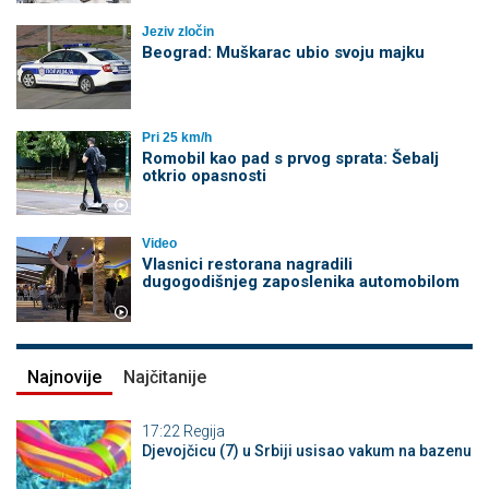
Jeziv zločin
Beograd: Muškarac ubio svoju majku
Pri 25 km/h
Romobil kao pad s prvog sprata: Šebalj
otkrio opasnosti
Video
Vlasnici restorana nagradili
dugogodišnjeg zaposlenika automobilom
Najnovije
Najčitanije
17:22
Regija
Djevojčicu (7) u Srbiji usisao vakum na bazenu