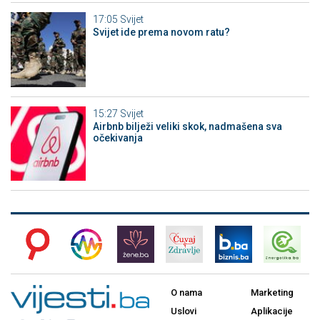
17:05
Svijet
Svijet ide prema novom ratu?
15:27
Svijet
Airbnb bilježi veliki skok, nadmašena sva
očekivanja
O nama
Marketing
Uslovi
Aplikacije