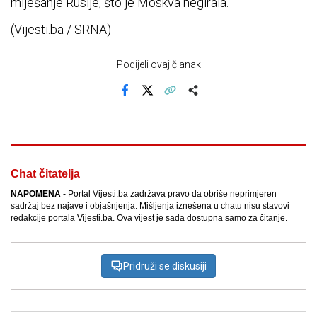
miješanje Rusije, što je Moskva negirala.
(Vijesti.ba / SRNA)
Podijeli ovaj članak
Facebook
X
Kopiraj link
Više
Chat čitatelja
NAPOMENA
- Portal Vijesti.ba zadržava pravo da obriše neprimjeren
sadržaj bez najave i objašnjenja. Mišljenja iznešena u chatu nisu stavovi
redakcije portala Vijesti.ba. Ova vijest je sada dostupna samo za čitanje.
Pridruži se diskusiji