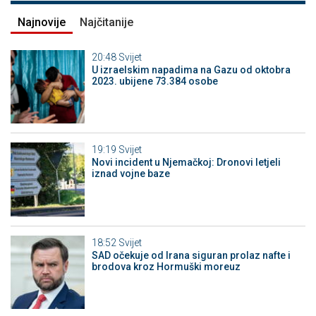
Najnovije
Najčitanije
20:48
Svijet
U izraelskim napadima na Gazu od oktobra
2023. ubijene 73.384 osobe
19:19
Svijet
Novi incident u Njemačkoj: Dronovi letjeli
iznad vojne baze
18:52
Svijet
SAD očekuje od Irana siguran prolaz nafte i
brodova kroz Hormuški moreuz