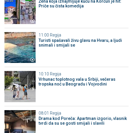
Žena koja iznajmljuje kuću na Korčuli je hit:
Priče su čista komedija
11:00
Regija
Turisti spašavali živu glavu na Hvaru, a ljudi
snimali i smijali se
10:10
Regija
Vrhunac toplotnog vala u Srbiji, večeras
tropska noć u Beogradu i Vojvodini
08:01
Regija
Drama kod Poreča: Apartman izgorio, vlasnik
tvrdi da su se gosti smijali i slavili