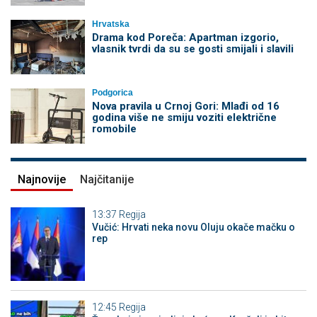
Hrvatska
Drama kod Poreča: Apartman izgorio,
vlasnik tvrdi da su se gosti smijali i slavili
Podgorica
Nova pravila u Crnoj Gori: Mlađi od 16
godina više ne smiju voziti električne
romobile
Najnovije
Najčitanije
13:37
Regija
Vučić: Hrvati neka novu Oluju okače mačku o
rep
12:45
Regija