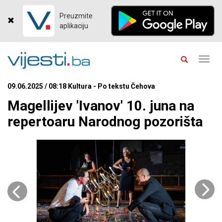
Preuzmite
aplikaciju
Toggl
navig
09.06.2025 / 08:18 Kultura - Po tekstu Čehova
Magellijev 'Ivanov' 10. juna na
repertoaru Narodnog pozorišta