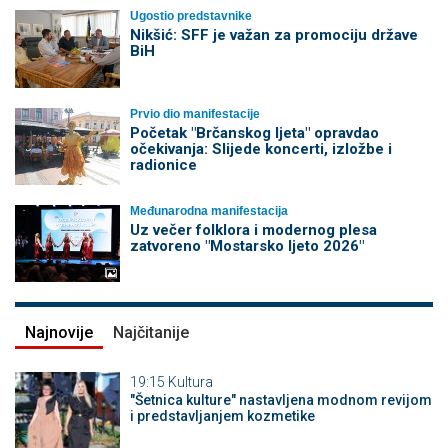
Ugostio predstavnike
Nikšić: SFF je važan za promociju države
BiH
Prvio dio manifestacije
Početak "Brčanskog ljeta" opravdao
očekivanja: Slijede koncerti, izložbe i
radionice
Međunarodna manifestacija
Uz večer folklora i modernog plesa
zatvoreno "Mostarsko ljeto 2026"
Najnovije
Najčitanije
19:15
Kultura
"Šetnica kulture" nastavljena modnom revijom
i predstavljanjem kozmetike