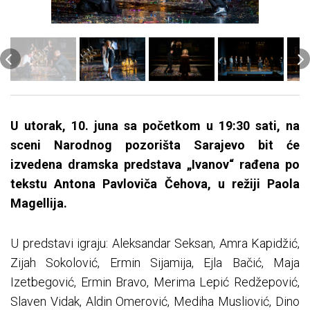
U utorak, 10. juna sa početkom u 19:30 sati, na
sceni Narodnog pozorišta Sarajevo bit će
izvedena dramska predstava „Ivanov“ rađena po
tekstu Antona Pavloviča Čehova, u režiji Paola
Magellija.
U predstavi igraju: Aleksandar Seksan, Amra Kapidžić,
Zijah Sokolović, Ermin Sijamija, Ejla Bačić, Maja
Izetbegović, Ermin Bravo, Merima Lepić Redžepović,
Slaven Vidak, Aldin Omerović, Mediha Musliović, Dino