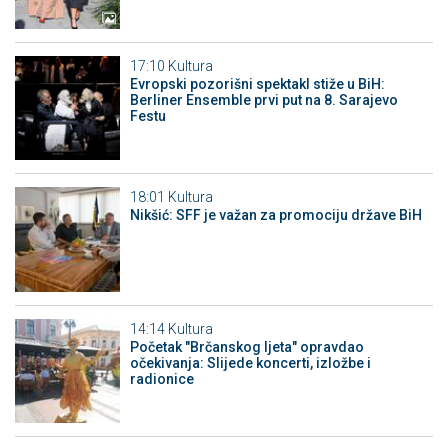
17:10
Kultura
Evropski pozorišni spektakl stiže u BiH:
Berliner Ensemble prvi put na 8. Sarajevo
Festu
18:01
Kultura
Nikšić: SFF je važan za promociju države BiH
14:14
Kultura
Početak "Brčanskog ljeta" opravdao
očekivanja: Slijede koncerti, izložbe i
radionice