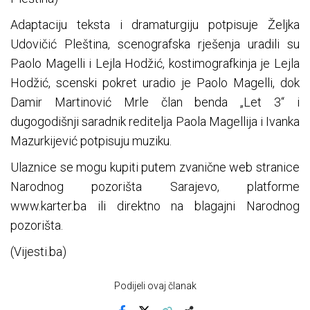
Adaptaciju teksta i dramaturgiju potpisuje Željka
Udovičić Pleština, scenografska rješenja uradili su
Paolo Magelli i Lejla Hodžić, kostimografkinja je Lejla
Hodžić, scenski pokret uradio je Paolo Magelli, dok
Damir Martinović Mrle član benda „Let 3“ i
dugogodišnji saradnik reditelja Paola Magellija i Ivanka
Mazurkijević potpisuju muziku.
Ulaznice se mogu kupiti putem zvanične web stranice
Narodnog pozorišta Sarajevo, platforme
www.karter.ba ili direktno na blagajni Narodnog
pozorišta.
(Vijesti.ba)
Podijeli ovaj članak