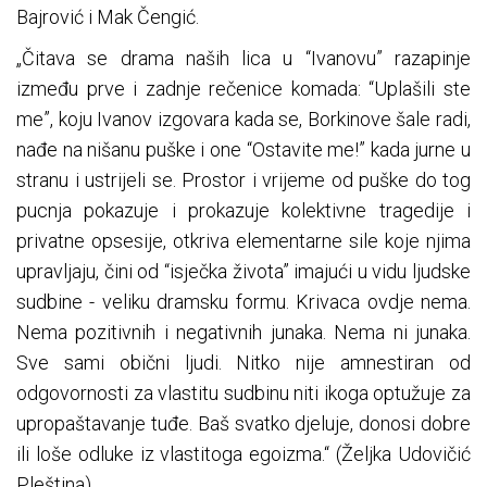
Bajrović i Mak Čengić.
„Čitava se drama naših lica u “Ivanovu” razapinje
između prve i zadnje rečenice komada: “Uplašili ste
me”, koju Ivanov izgovara kada se, Borkinove šale radi,
nađe na nišanu puške i one “Ostavite me!” kada jurne u
stranu i ustrijeli se. Prostor i vrijeme od puške do tog
pucnja pokazuje i prokazuje kolektivne tragedije i
privatne opsesije, otkriva elementarne sile koje njima
upravljaju, čini od “isječka života” imajući u vidu ljudske
sudbine - veliku dramsku formu. Krivaca ovdje nema.
Nema pozitivnih i negativnih junaka. Nema ni junaka.
Sve sami obični ljudi. Nitko nije amnestiran od
odgovornosti za vlastitu sudbinu niti ikoga optužuje za
upropaštavanje tuđe. Baš svatko djeluje, donosi dobre
ili loše odluke iz vlastitoga egoizma.“ (Željka Udovičić
Pleština)