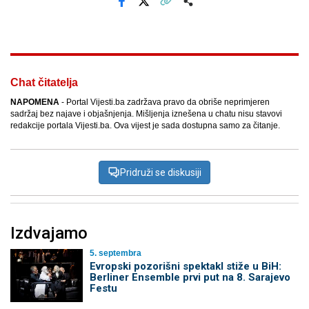
Facebook
X
Kopiraj link
Više
Chat čitatelja
NAPOMENA
- Portal Vijesti.ba zadržava pravo da obriše neprimjeren
sadržaj bez najave i objašnjenja. Mišljenja iznešena u chatu nisu stavovi
redakcije portala Vijesti.ba. Ova vijest je sada dostupna samo za čitanje.
Pridruži se diskusiji
Izdvajamo
5. septembra
Evropski pozorišni spektakl stiže u BiH:
Berliner Ensemble prvi put na 8. Sarajevo
Festu