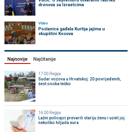
Vučić: U septembru otvaramo fabriku
dronova sa Izraelcima
Video
Poslanica gađala Kurtija jajima u
skupštini Kosova
Najnovije
Najčitanije
17:00
Regija
Sudar vozova u Hrvatskoj: 20 povrijeđenih,
šest osoba teško
16:00
Regija
Lažni policajci prevarili stariju ženu i uzeli joj
nekoliko hiljada eura