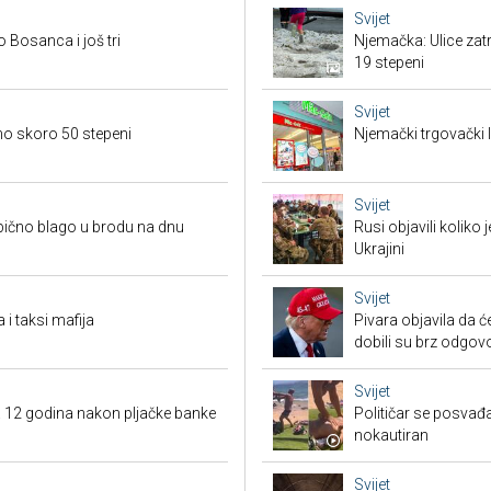
Svijet
o Bosanca i još tri
Njemačka: Ulice zat
19 stepeni
Svijet
eno skoro 50 stepeni
Njemački trgovački l
Svijet
bično blago u brodu na dnu
Rusi objavili koliko
Ukrajini
Svijet
 i taksi mafija
Pivara objavila da ć
dobili su brz odgov
Svijet
a 12 godina nakon pljačke banke
Političar se posvađ
nokautiran
Svijet