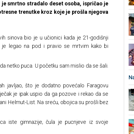
je smrtno stradalo deset osoba, ispričao je
potresne trenutke kroz koje je prošla njegova
ih sinova bio je u učionici kada je 21-godišnji
k je legao na pod i pravio se mrtvim kako bi
 da netko puca. U početku sam mislio da se šali.
Na
ah javljao, što je dodatno povećalo Faragovu
dječak je ipak uspio da ga pozove i rekao da se
rani Helmut-List. Na sreću, obojica su prošli bez
ca iste gimnazije, čula je pucnjeve iz svoje