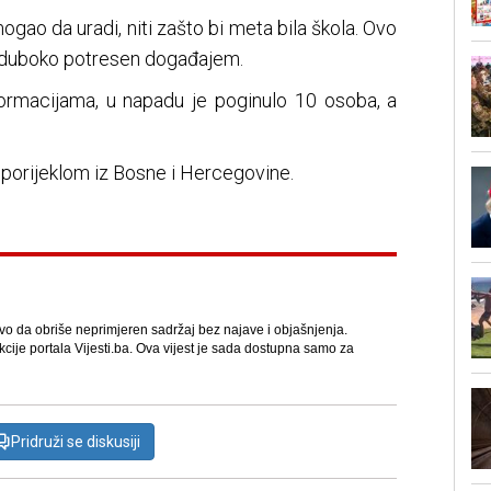
gao da uradi, niti zašto bi meta bila škola. Ovo
g, duboko potresen događajem.
rmacijama, u napadu je poginulo 10 osoba, a
 porijeklom iz Bosne i Hercegovine.
avo da obriše neprimjeren sadržaj bez najave i objašnjenja.
kcije portala Vijesti.ba. Ova vijest je sada dostupna samo za
Pridruži se diskusiji