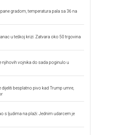
rpane gradom, temperatura pala sa 36 na
anac u teškoj krizi: Zatvara oko 50 trgovina
 je njihovih vojnika do sada poginulo u
e dijeliti besplatno pivo kad Trump umre,
or
ao s ljudima na plaži: Jednim udarcem je