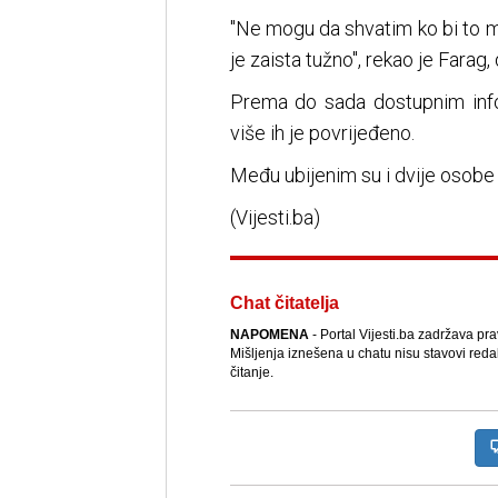
"Ne mogu da shvatim ko bi to mo
je zaista tužno", rekao je Fara
Prema do sada dostupnim info
više ih je povrijeđeno.
Među ubijenim su i dvije osobe
(Vijesti.ba)
Chat čitatelja
NAPOMENA
- Portal Vijesti.ba zadržava pr
Mišljenja iznešena u chatu nisu stavovi reda
čitanje.