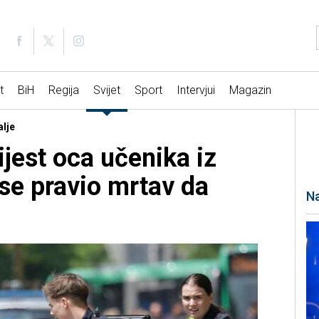
t
BiH
Regija
Svijet
Sport
Intervjui
Magazin
alje
jest oca učenika iz
 se pravio mrtav da
Na