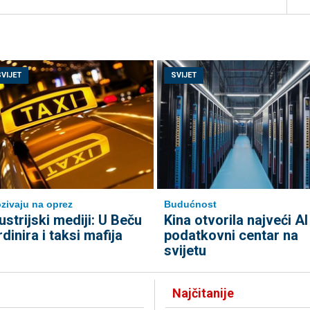
SVIJET
SVIJET
zivaju na oprez
Budućnost
ustrijski mediji: U Beču
Kina otvorila najveći AI
rdinira i taksi mafija
podatkovni centar na
svijetu
Najčitanije