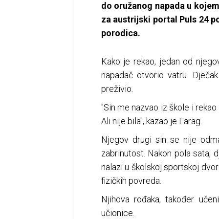
do oružanog napada u kojem 
za austrijski portal Puls 24 
porodica.
Kako je rekao, jedan od njegov
napadač otvorio vatru. Dječa
preživio.
"Sin me nazvao iz škole i rekao
Ali nije bila", kazao je Farag.
Njegov drugi sin se nije odm
zabrinutost. Nakon pola sata, 
nalazi u školskoj sportskoj dvo
fizičkih povreda.
Njihova rođaka, također učeni
učionice.