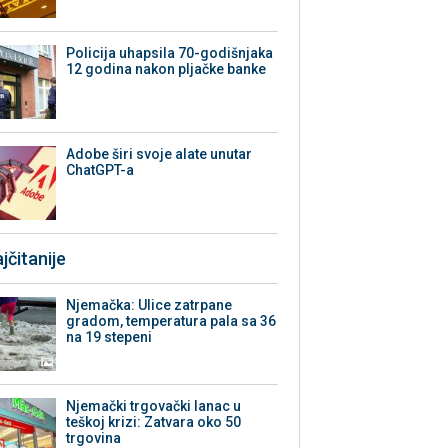
Policija uhapsila 70-godišnjaka
12 godina nakon pljačke banke
Adobe širi svoje alate unutar
ChatGPT-a
jčitanije
Njemačka: Ulice zatrpane
gradom, temperatura pala sa 36
na 19 stepeni
Njemački trgovački lanac u
teškoj krizi: Zatvara oko 50
trgovina