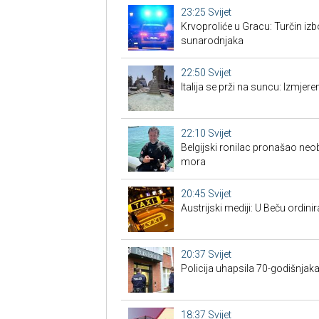
23:25
Svijet
Krvoproliće u Gracu: Turčin izb
sunarodnjaka
22:50
Svijet
Italija se prži na suncu: Izmjer
22:10
Svijet
Belgijski ronilac pronašao neo
mora
20:45
Svijet
Austrijski mediji: U Beču ordinira
20:37
Svijet
Policija uhapsila 70-godišnjak
18:37
Svijet