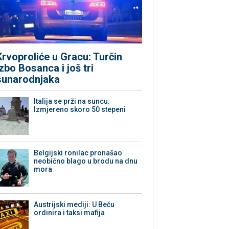
Krvoproliće u Gracu: Turčin
izbo Bosanca i još tri
sunarodnjaka
Italija se prži na suncu:
Izmjereno skoro 50 stepeni
Belgijski ronilac pronašao
neobično blago u brodu na dnu
mora
Austrijski mediji: U Beču
ordinira i taksi mafija