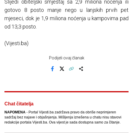
Slijedi obiteljski smještaj sa 2,9 miliona noćenja ili
gotovo 8 posto manje nego u lanjskih prvih pet
mjeseci, dok je 1,9 miliona noćenja u kampovima pad
od 13,3 posto.
(Vijesti.ba)
Podijeli ovaj članak
Facebook
X
Kopiraj link
Više
Chat čitatelja
NAPOMENA
- Portal Vijesti.ba zadržava pravo da obriše neprimjeren
sadržaj bez najave i objašnjenja. Mišljenja iznešena u chatu nisu stavovi
redakcije portala Vijesti.ba. Ova vijest je sada dostupna samo za čitanje.