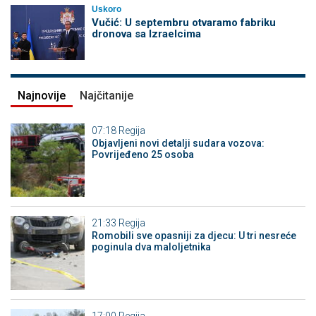
Uskoro
Vučić: U septembru otvaramo fabriku
dronova sa Izraelcima
Najnovije
Najčitanije
07:18
Regija
Objavljeni novi detalji sudara vozova:
Povrijeđeno 25 osoba
21:33
Regija
Romobili sve opasniji za djecu: U tri nesreće
poginula dva maloljetnika
17:00
Regija