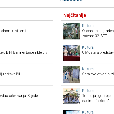
Najčitanije
Kultura
modnom revijom i
Oscarom nagrađena "N
zatvara 32. SFF
Kultura
že u BiH: Berliner Ensemble prvi
U Mostaru predstavl
Kultura
iju države BiH
Sarajevo otvorilo 
Kultura
vdao očekivanja: Slijede
Tradicija, igra i pje
danima folklora"
Kultura