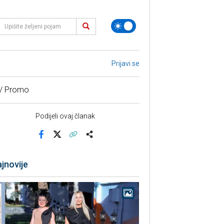
Prijavi se
 / Promo
Podijeli ovaj članak
Facebook
X
Kopiraj link
Više
jnovije