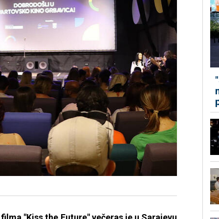
lma "Kiss the Future" večeras je u Sarajevu