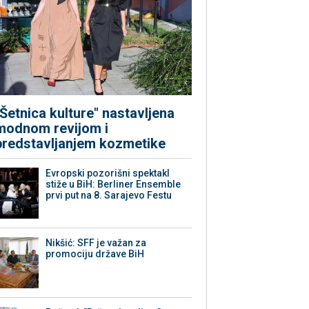
"Šetnica kulture" nastavljena
modnom revijom i
predstavljanjem kozmetike
Evropski pozorišni spektakl
stiže u BiH: Berliner Ensemble
prvi put na 8. Sarajevo Festu
Nikšić: SFF je važan za
promociju države BiH