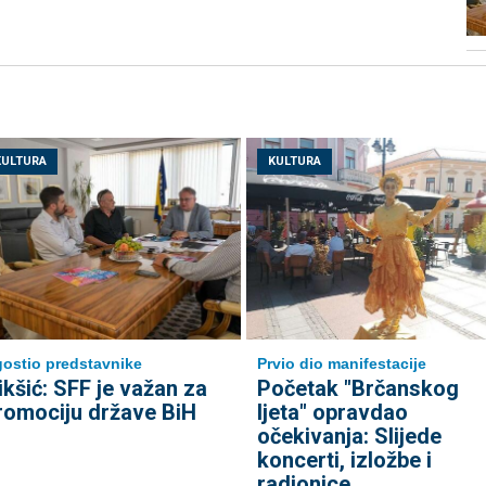
KULTURA
KULTURA
ostio predstavnike
Prvio dio manifestacije
ikšić: SFF je važan za
Početak "Brčanskog
romociju države BiH
ljeta" opravdao
očekivanja: Slijede
koncerti, izložbe i
radionice