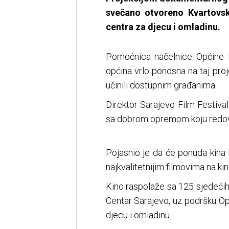
svečano otvoreno Kvartovs
centra za djecu i omladinu.
Pomoćnica načelnice Općine N
općina vrlo ponosna na taj proje
učinili dostupnim građanima.
Direktor Sarajevo Film Festival
sa dobrom opremom koju redovn
Pojasnio je da će ponuda kina 
najkvalitetnijim filmovima na ki
Kino raspolaže sa 125 sjedećih
Centar Sarajevo, uz podršku O
djecu i omladinu.