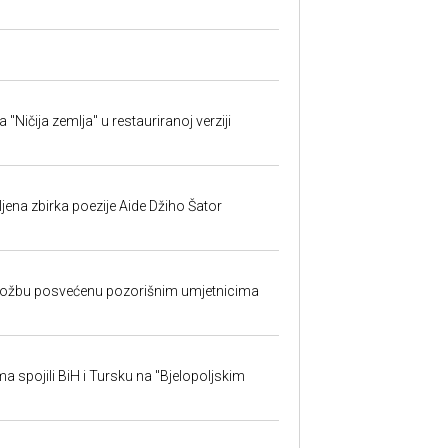
ičija zemlja" u restauriranoj verziji
jena zbirka poezije Aide Džiho Šator
izložbu posvećenu pozorišnim umjetnicima
sma spojili BiH i Tursku na "Bjelopoljskim