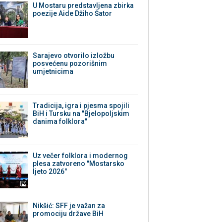
U Mostaru predstavljena zbirka
poezije Aide Džiho Šator
Sarajevo otvorilo izložbu
posvećenu pozorišnim
umjetnicima
Tradicija, igra i pjesma spojili
BiH i Tursku na "Bjelopoljskim
danima folklora"
Uz večer folklora i modernog
plesa zatvoreno "Mostarsko
ljeto 2026"
Nikšić: SFF je važan za
promociju države BiH