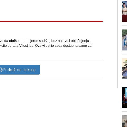
avo da obriše neprimjeren sadržaj bez najave i objašnjenja.
kcije portala Vijesti.ba. Ova vijest je sada dostupna samo za
Pridruži se diskusiji