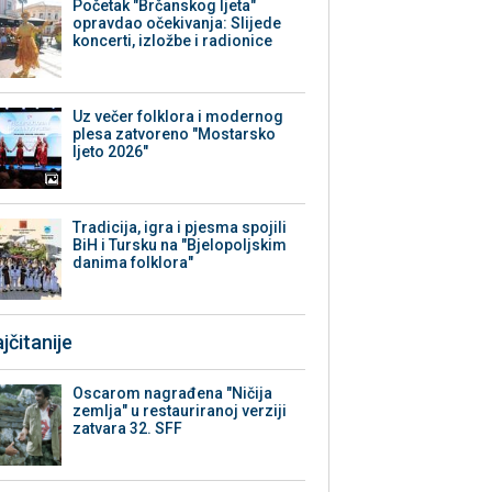
Početak "Brčanskog ljeta"
opravdao očekivanja: Slijede
koncerti, izložbe i radionice
Uz večer folklora i modernog
plesa zatvoreno "Mostarsko
ljeto 2026"
Tradicija, igra i pjesma spojili
BiH i Tursku na "Bjelopoljskim
danima folklora"
jčitanije
Oscarom nagrađena "Ničija
zemlja" u restauriranoj verziji
zatvara 32. SFF