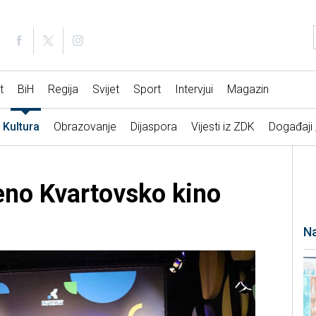
t
BiH
Regija
Svijet
Sport
Intervjui
Magazin
Kultura
Obrazovanje
Dijaspora
Vijesti iz ZDK
Događaji
eno Kvartovsko kino
Na