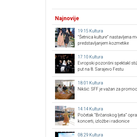
Najnovije
19:15
Kultura
"Šetnica kulture" nastavljena 
predstavljanjem kozmetike
17:10
Kultura
Evropski pozorišni spektakl sti
put na 8. Sarajevo Festu
18:01
Kultura
Nikšić: SFF je važan za promoc
14:14
Kultura
Početak "Brčanskog ljeta" opra
koncerti, izložbe i radionice
08:29
Kultura