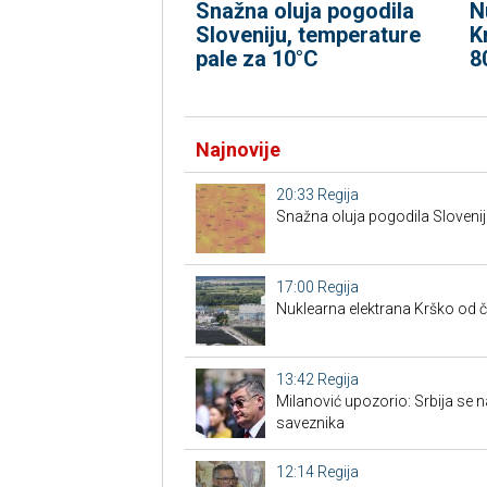
Snažna oluja pogodila
N
Sloveniju, temperature
K
pale za 10°C
8
Najnovije
20:33
Regija
Snažna oluja pogodila Slovenij
17:00
Regija
Nuklearna elektrana Krško od č
13:42
Regija
Milanović upozorio: Srbija se
saveznika
12:14
Regija