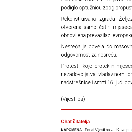
podiglo optužnicu zbog propust
Rekonstruisana zgrada Žel
otvorena samo četiri mjeseca
obnovljena prevazilazi evropsk
Nesreća je dovela do masovnih
odgovornost za nesreću.
Protesti, koje proteklih mjes
nezadovoljstva vladavinom p
nadstrešnice i smrti 16 ljudi do
(Vijesti.ba)
Chat čitatelja
NAPOMENA
- Portal Vijesti.ba zadržava pr