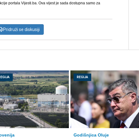
kcije portala Vijesti.ba. Ova vijest je sada dostupna samo za
Pridruži se diskusiji
REGIJA
REGIJA
ovenija
Godišnjica Oluje