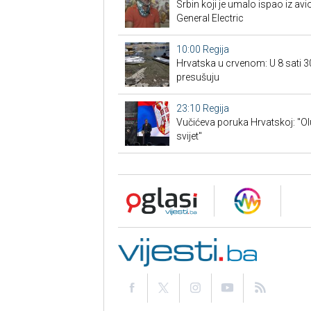
Srbin koji je umalo ispao iz avi
General Electric
10:00
Regija
Hrvatska u crvenom: U 8 sati 30
presušuju
23:10
Regija
Vučićeva poruka Hrvatskoj: "Oluja
svijet"