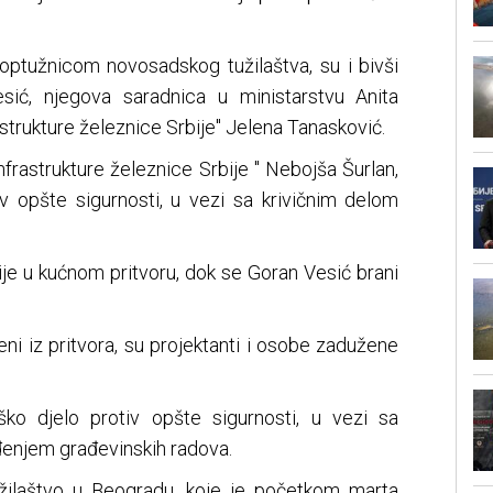
ptužnicom novosadskog tužilaštva, su i bivši
sić, njegova saradnica u ministarstvu Anita
astrukture železnice Srbije" Jelena Tanasković.
"Infrastrukture železnice Srbije " Nebojša Šurlan,
iv opšte sigurnosti, u vezi sa krivičnim delom
ije u kućnom pritvoru, dok se Goran Vesić brani
ni iz pritvora, su projektanti i osobe zadužene
ško djelo protiv opšte sigurnosti, u vezi sa
đenjem građevinskih radova.
užilaštvo u Beogradu, koje je početkom marta