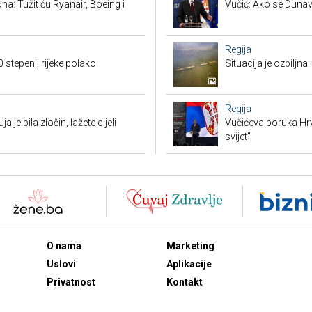
ona: Tužit ću Ryanair, Boeing i
Vučić: Ako se Dunav
Regija
 stepeni, rijeke polako
Situacija je ozbiljna
Regija
 je bila zločin, lažete cijeli
Vučićeva poruka Hrvat
svijet"
O nama
Marketing
Uslovi
Aplikacije
Privatnost
Kontakt