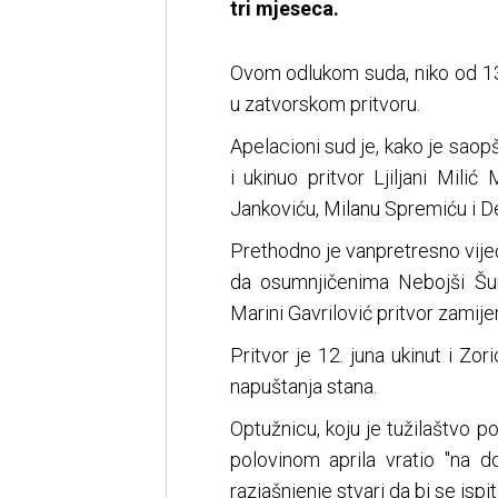
tri mjeseca.
Ovom odlukom suda, niko od 13
u zatvorskom pritvoru.
Apelacioni sud je, kako je saop
i ukinuo pritvor Ljiljani Mili
Jankoviću, Milanu Spremiću i D
Prethodno je vanpretresno vije
da osumnjičenima Nebojši Šur
Marini Gavrilović pritvor zamij
Pritvor je 12. juna ukinut i Zo
napuštanja stana.
Optužnicu, koju je tužilaštvo 
polovinom aprila vratio "na d
razjašnjenje stvari da bi se is