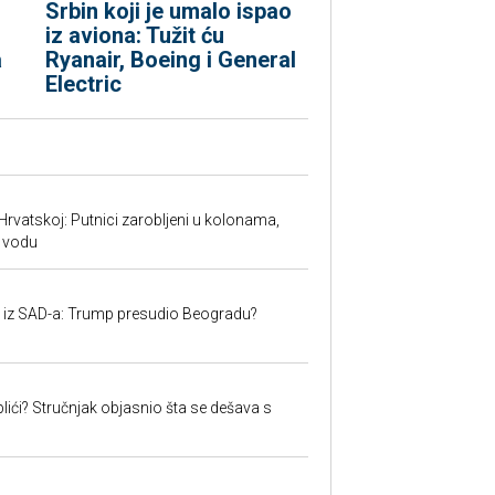
Srbin koji je umalo ispao
iz aviona: Tužit ću
a
Ryanair, Boeing i General
Electric
Hrvatskoj: Putnici zarobljeni u kolonama,
 vodu
iju iz SAD-a: Trump presudio Beogradu?
lići? Stručnjak objasnio šta se dešava s