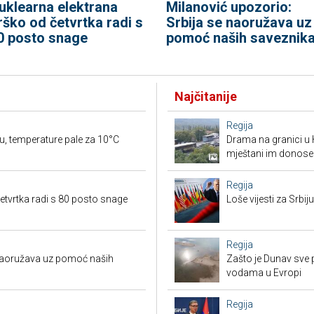
uklearna elektrana
Milanović upozorio:
rško od četvrtka radi s
Srbija se naoružava uz
0 posto snage
pomoć naših saveznik
Najčitanije
Regija
u, temperature pale za 10°C
Drama na granici u 
mještani im donose
Regija
etvrtka radi s 80 posto snage
Loše vijesti za Srb
Regija
 naoružava uz pomoć naših
Zašto je Dunav sve p
vodama u Evropi
Regija