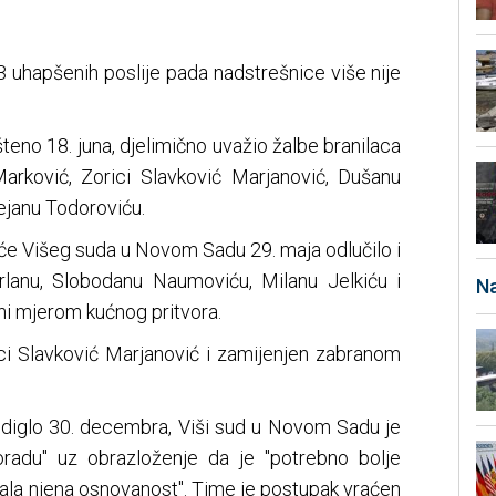
 uhapšenih poslije pada nadstrešnice više nije
šteno 18. juna, djelimično uvažio žalbe branilaca
ć Marković, Zorici Slavković Marjanović, Dušanu
ejanu Todoroviću.
će Višeg suda u Novom Sadu 29. maja odlučilo i
lanu, Slobodanu Naumoviću, Milanu Jelkiću i
Na
eni mjerom kućnog pritvora.
rici Slavković Marjanović i zamijenjen zabranom
podiglo 30. decembra, Viši sud u Novom Sadu je
oradu" uz obrazloženje da je "potrebno bolje
pitala njena osnovanost". Time je postupak vraćen