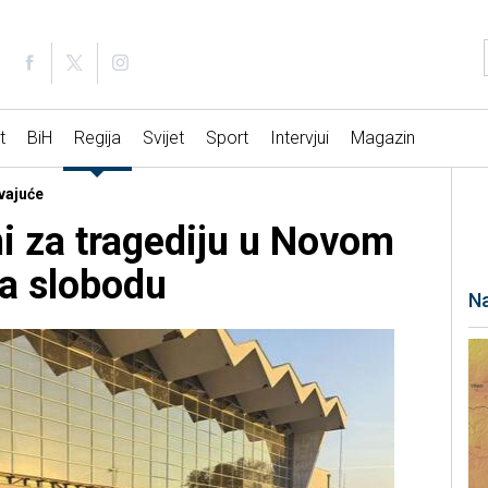
t
BiH
Regija
Svijet
Sport
Intervjui
Magazin
vajuće
i za tragediju u Novom
a slobodu
Na