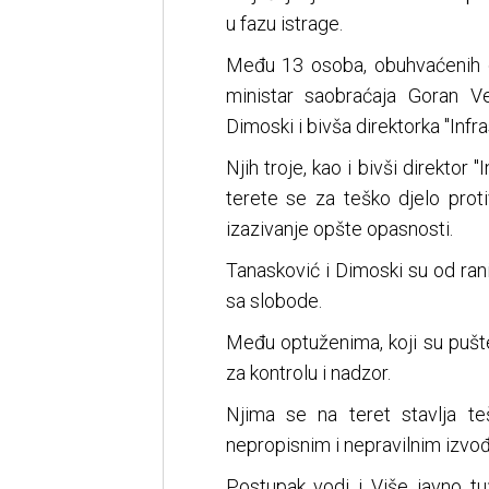
u fazu istrage.
Među 13 osoba, obuhvaćenih o
ministar saobraćaja Goran Ve
Dimoski i bivša direktorka "Infr
Njih troje, kao i bivši direktor 
terete se za teško djelo prot
izazivanje opšte opasnosti.
Tanasković i Dimoski su od ran
sa slobode.
Među optuženima, koji su pušte
za kontrolu i nadzor.
Njima se na teret stavlja te
nepropisnim i nepravilnim izvo
Postupak vodi i Više javno t