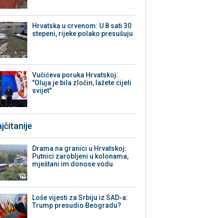
Hrvatska u crvenom: U 8 sati 30
stepeni, rijeke polako presušuju
Vučićeva poruka Hrvatskoj:
"Oluja je bila zločin, lažete cijeli
svijet"
jčitanije
Drama na granici u Hrvatskoj:
Putnici zarobljeni u kolonama,
mještani im donose vodu
Loše vijesti za Srbiju iz SAD-a:
Trump presudio Beogradu?