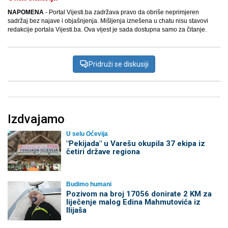
NAPOMENA
- Portal Vijesti.ba zadržava pravo da obriše neprimjeren
sadržaj bez najave i objašnjenja. Mišljenja iznešena u chatu nisu stavovi
redakcije portala Vijesti.ba. Ova vijest je sada dostupna samo za čitanje.
Pridruži se diskusiji
Izdvajamo
U selu Oćevija
"Pekijada" u Varešu okupila 37 ekipa iz
četiri države regiona
Budimo humani
Pozivom na broj 17056 donirate 2 KM za
liječenje malog Edina Mahmutovića iz
Ilijaša