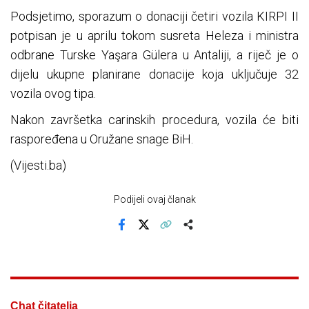
Podsjetimo, sporazum o donaciji četiri vozila KIRPI II
potpisan je u aprilu tokom susreta Heleza i ministra
odbrane Turske Yaşara Gülera u Antaliji, a riječ je o
dijelu ukupne planirane donacije koja uključuje 32
vozila ovog tipa.
Nakon završetka carinskih procedura, vozila će biti
raspoređena u Oružane snage BiH.
(Vijesti.ba)
Podijeli ovaj članak
Facebook
X
Kopiraj link
Više
Chat čitatelja