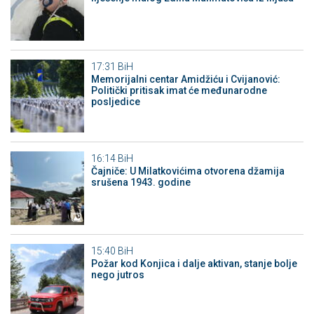
17:31
BiH
Memorijalni centar Amidžiću i Cvijanović:
Politički pritisak imat će međunarodne
posljedice
16:14
BiH
Čajniče: U Milatkovićima otvorena džamija
srušena 1943. godine
15:40
BiH
Požar kod Konjica i dalje aktivan, stanje bolje
nego jutros