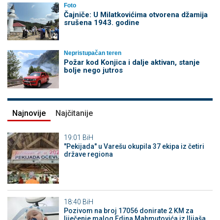
Foto
Čajniče: U Milatkovićima otvorena džamija
srušena 1943. godine
Nepristupačan teren
Požar kod Konjica i dalje aktivan, stanje
bolje nego jutros
Najnovije
Najčitanije
19:01
BiH
"Pekijada" u Varešu okupila 37 ekipa iz četiri
države regiona
18:40
BiH
Pozivom na broj 17056 donirate 2 KM za
liječenje malog Edina Mahmutovića iz Ilijaša