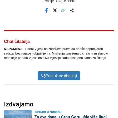
Podijeli ovaj članak
Facebook
X
Kopiraj link
Više
Chat čitatelja
NAPOMENA
- Portal Vijesti.ba zadržava pravo da obriše neprimjeren
sadržaj bez najave i objašnjenja. Mišljenja iznešena u chatu nisu stavovi
redakcije portala Vijesti.ba. Ova vijest je sada dostupna samo za čitanje.
Pridruži se diskusiji
Izdvajamo
Turizam u zamahu
Za dva dana u Crnu Goru ušlo više ljudi