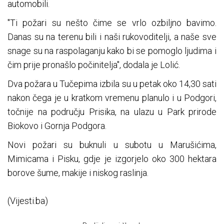
automobili.
"Ti požari su nešto čime se vrlo ozbiljno bavimo.
Danas su na terenu bili i naši rukovoditelji, a naše sve
snage su na raspolaganju kako bi se pomoglo ljudima i
čim prije pronašlo počinitelja", dodala je Lolić.
Dva požara u Tučepima izbila su u petak oko 14,30 sati
nakon čega je u kratkom vremenu planulo i u Podgori,
točnije na području Prisika, na ulazu u Park prirode
Biokovo i Gornja Podgora.
Novi požari su buknuli u subotu u Marušićima,
Mimicama i Pisku, gdje je izgorjelo oko 300 hektara
borove šume, makije i niskog raslinja.
(Vijesti.ba)