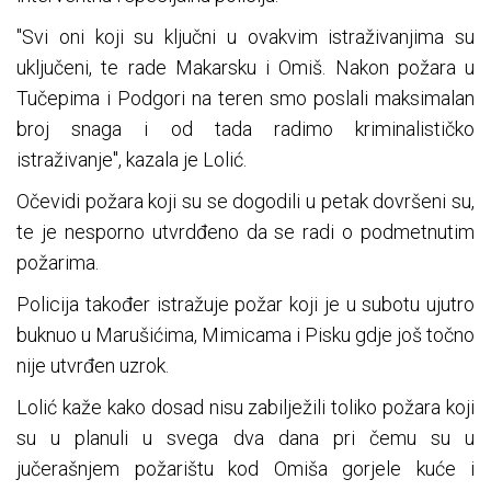
"Svi oni koji su ključni u ovakvim istraživanjima su
uključeni, te rade Makarsku i Omiš. Nakon požara u
Tučepima i Podgori na teren smo poslali maksimalan
broj snaga i od tada radimo kriminalističko
istraživanje", kazala je Lolić.
Očevidi požara koji su se dogodili u petak dovršeni su,
te je nesporno utvrdđeno da se radi o podmetnutim
požarima.
Policija također istražuje požar koji je u subotu ujutro
buknuo u Marušićima, Mimicama i Pisku gdje još točno
nije utvrđen uzrok.
Lolić kaže kako dosad nisu zabilježili toliko požara koji
su u planuli u svega dva dana pri čemu su u
jučerašnjem požarištu kod Omiša gorjele kuće i