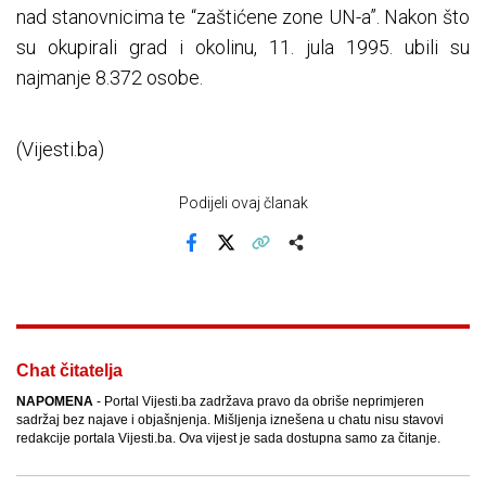
nad stanovnicima te “zaštićene zone UN-a”. Nakon što
su okupirali grad i okolinu, 11. jula 1995. ubili su
najmanje 8.372 osobe.
(Vijesti.ba)
Podijeli ovaj članak
Facebook
X
Kopiraj link
Više
Chat čitatelja
NAPOMENA
- Portal Vijesti.ba zadržava pravo da obriše neprimjeren
sadržaj bez najave i objašnjenja. Mišljenja iznešena u chatu nisu stavovi
redakcije portala Vijesti.ba. Ova vijest je sada dostupna samo za čitanje.