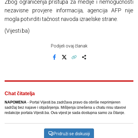
Zbog ograničenja pristupa za medije i nemogućnosti
nezavisne provjere informacija, agencija AFP nije
mogla potvrditi tačnost navoda izraelske strane.
(Vijesti.ba)
Podijeli ovaj članak
Facebook
X
Kopiraj link
Više
Chat čitatelja
NAPOMENA
- Portal Vijesti.ba zadržava pravo da obriše neprimjeren
sadržaj bez najave i objašnjenja. Mišljenja iznešena u chatu nisu stavovi
redakcije portala Vijesti.ba. Ova vijest je sada dostupna samo za čitanje.
Pridruži se diskusiji