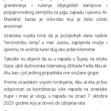
granatiranja i rušenja izbjegličkih kampova i
poljoprivrednog zemljišta na jugu, zapadu i sjeveru Al-
Maslaha“, kazao je očevidac koji je želio ostati
anoniman.
Izraelska vojska tvrdi da je posljednjih dana razbila
"terorističku ćeliju“ u Han Junisu, zaplijenila oružje i
opremu, te uništila tunel dug oko jedan kilometar.
Također su objavili da su u napadu u Šujaiji, na istoku
Gaze, ubili dužnosnika Islamskog džihada Fadla Abu al-
Atu, kao i još jednog pripadnika ove oružane grupe.
Prema izraelskim vojnim tvrdnjama, Abu al-Ata je bio
odgovoran za koordinaciju više napada na izraelske
trupe i imao je ulogu u napadu na Izrael 7. oktobra
2023. godine, koji je doveo do izbijanja rata.