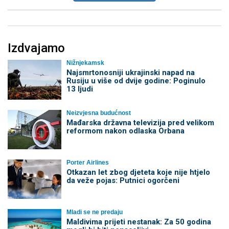
Izdvajamo
Nižnjekamsk
Najsmrtonosniji ukrajinski napad na
Rusiju u više od dvije godine: Poginulo
13 ljudi
Neizvjesna budućnost
Mađarska državna televizija pred velikom
reformom nakon odlaska Orbana
Porter Airlines
Otkazan let zbog djeteta koje nije htjelo
da veže pojas: Putnici ogorčeni
Mladi se ne predaju
Maldivima prijeti nestanak: Za 50 godina