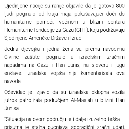
Ujedinjene nacije su ranije objavile da je gotovo 800
ljudi poginulo od kraja maja pokušavajući doći do
humanitarne pomoći, većinom u blizini centara
Humanitarne fondacije za Gazu (GHF), koju podržavaju
Sjedinjene Američke Države i Izrael.
Jedna djevojka i jedna žena su, prema navodima
Civilne zaštite, poginule u izraelskim zračnim
napadima na Gazu i Han Junis, na sjeveru i jugu
enklave. Izraelska vojska nije komentarisala ove
navode.
Očevidac je izjavio da su izraelska oklopna vozila
jutros patrolirala područjem Al-Maslah u blizini Han
Junisa.
"Situacija na ovom području je i dalje izuzetno teška –
prisutna je stalna pucnjava, sporadični zračni udari,