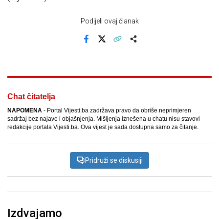
Podijeli ovaj članak
Facebook
X
Kopiraj link
Više
Chat čitatelja
NAPOMENA
- Portal Vijesti.ba zadržava pravo da obriše neprimjeren
sadržaj bez najave i objašnjenja. Mišljenja iznešena u chatu nisu stavovi
redakcije portala Vijesti.ba. Ova vijest je sada dostupna samo za čitanje.
Pridruži se diskusiji
Izdvajamo