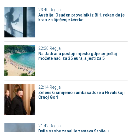
23:40
Regija
Austrija: Osuđen provalnik iz BiH, rekao da je
krao za liječenje kćerke
22:20
Regija
Na Jadranu postoji mjesto gdje smještaj
možete naći za 35 eura, a jesti za 5
22:14
Regija
Zelenski smijenio i ambasadore u Hrvatskoj i
Crnoj Gori
21:42
Regija
Dvije osobe zapalile zastavu Srbije u