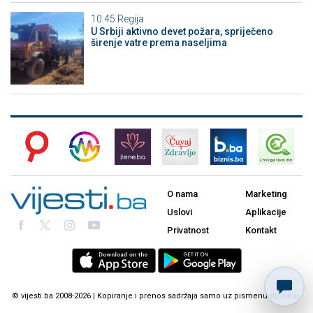
10:45
Regija
U Srbiji aktivno devet požara, spriječeno
širenje vatre prema naseljima
O nama
Marketing
Uslovi
Aplikacije
Privatnost
Kontakt
© vijesti.ba 2008-2026 | Kopiranje i prenos sadržaja samo uz pismenu dozvolu.