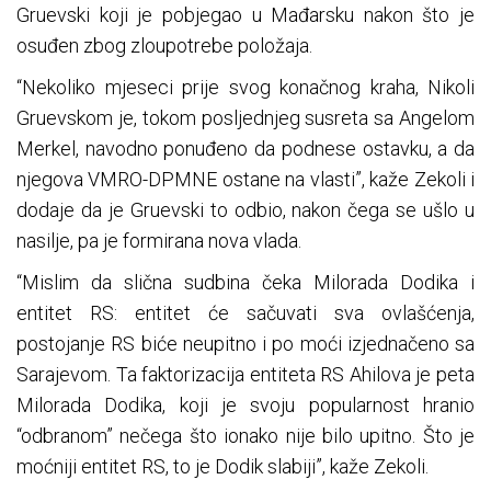
Gruevski koji je pobjegao u Mađarsku nakon što je
osuđen zbog zloupotrebe položaja.
“Nekoliko mjeseci prije svog konačnog kraha, Nikoli
Gruevskom je, tokom posljednjeg susreta sa Angelom
Merkel, navodno ponuđeno da podnese ostavku, a da
njegova VMRO-DPMNE ostane na vlasti”, kaže Zekoli i
dodaje da je Gruevski to odbio, nakon čega se ušlo u
nasilje, pa je formirana nova vlada.
“Mislim da slična sudbina čeka Milorada Dodika i
entitet RS: entitet će sačuvati sva ovlašćenja,
postojanje RS biće neupitno i po moći izjednačeno sa
Sarajevom. Ta faktorizacija entiteta RS Ahilova je peta
Milorada Dodika, koji je svoju popularnost hranio
“odbranom” nečega što ionako nije bilo upitno. Što je
moćniji entitet RS, to je Dodik slabiji”, kaže Zekoli.