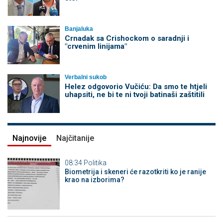
Banjaluka
Crnadak sa Crishockom o saradnji i
"crvenim linijama"
Verbalni sukob
Helez odgovorio Vučiću: Da smo te htjeli
uhapsiti, ne bi te ni tvoji batinaši zaštitili
Najnovije
Najčitanije
08:34
Politika
Biometrija i skeneri će razotkriti ko je ranije
krao na izborima?