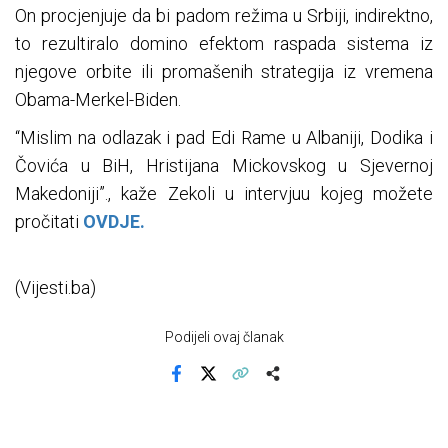
On procjenjuje da bi padom režima u Srbiji, indirektno,
to rezultiralo domino efektom raspada sistema iz
njegove orbite ili promašenih strategija iz vremena
Obama-Merkel-Biden.
“Mislim na odlazak i pad Edi Rame u Albaniji, Dodika i
Čovića u BiH, Hristijana Mickovskog u Sjevernoj
Makedoniji”., kaže Zekoli u intervjuu kojeg možete
pročitati
OVDJE.
(Vijesti.ba)
Podijeli ovaj članak
Facebook
X
Kopiraj link
Više