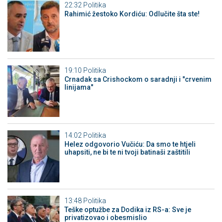
22:32
Politika
Rahimić žestoko Kordiću: Odlučite šta ste!
19:10
Politika
Crnadak sa Crishockom o saradnji i "crvenim
linijama"
14:02
Politika
Helez odgovorio Vučiću: Da smo te htjeli
uhapsiti, ne bi te ni tvoji batinaši zaštitili
13:48
Politika
Teške optužbe za Dodika iz RS-a: Sve je
privatizovao i obesmislio