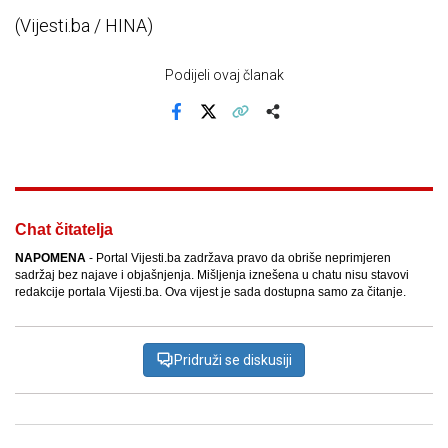
(Vijesti.ba / HINA)
Podijeli ovaj članak
Facebook
X
Kopiraj link
Više
Chat čitatelja
NAPOMENA
- Portal Vijesti.ba zadržava pravo da obriše neprimjeren
sadržaj bez najave i objašnjenja. Mišljenja iznešena u chatu nisu stavovi
redakcije portala Vijesti.ba. Ova vijest je sada dostupna samo za čitanje.
Pridruži se diskusiji