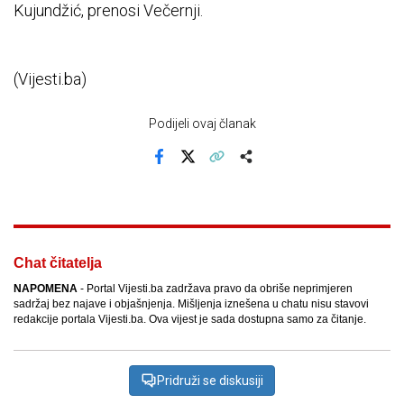
Kujundžić, prenosi Večernji.
(Vijesti.ba)
Podijeli ovaj članak
Facebook
X
Kopiraj link
Više
Chat čitatelja
NAPOMENA
- Portal Vijesti.ba zadržava pravo da obriše neprimjeren
sadržaj bez najave i objašnjenja. Mišljenja iznešena u chatu nisu stavovi
redakcije portala Vijesti.ba. Ova vijest je sada dostupna samo za čitanje.
Pridruži se diskusiji