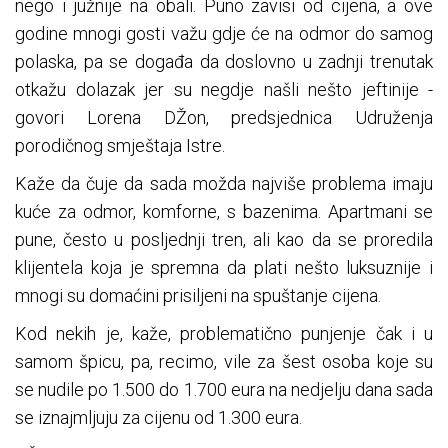
nego i južnije na obali. Puno zavisi od cijena, a ove
godine mnogi gosti važu gdje će na odmor do samog
polaska, pa se događa da doslovno u zadnji trenutak
otkažu dolazak jer su negdje našli nešto jeftinije -
govori Lorena DŽon, predsjednica Udruženja
porodičnog smještaja Istre.
Kaže da čuje da sada možda najviše problema imaju
kuće za odmor, komforne, s bazenima. Apartmani se
pune, često u posljednji tren, ali kao da se proredila
klijentela koja je spremna da plati nešto luksuznije i
mnogi su domaćini prisiljeni na spuštanje cijena.
Kod nekih je, kaže, problematično punjenje čak i u
samom špicu, pa, recimo, vile za šest osoba koje su
se nudile po 1.500 do 1.700 eura na nedjelju dana sada
se iznajmljuju za cijenu od 1.300 eura.