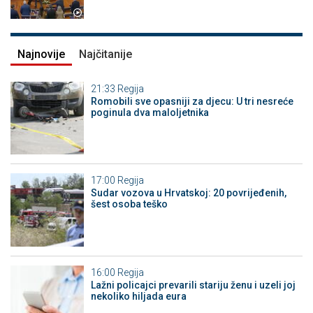
Najnovije
Najčitanije
21:33
Regija
Romobili sve opasniji za djecu: U tri nesreće
poginula dva maloljetnika
17:00
Regija
Sudar vozova u Hrvatskoj: 20 povrijeđenih,
šest osoba teško
16:00
Regija
Lažni policajci prevarili stariju ženu i uzeli joj
nekoliko hiljada eura