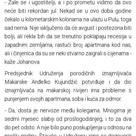
- Žale se i ugostitelji, a i po prometu vidimo da ovo
neće biti rekordan jul. Nekad se u ovo doba godine
čekalo u kilometarskim kolonama na ulazu u Pulu, toga
sad nema. Nije isključeno da će avgust i postezona biti
bolji, ali rekla bih da se trenutno poklapaju recesija u
zapadnim zemljama, rastući broj apartmana kod nas,
ali i činjenica da su se neki stvarno zaigrali s cijenama -
kaže Јohanova.
Predsjednik Udruženja porodičnih iznajmljivača
Makarske Anđelko Kujundžić potvrđuje i da dio
iznajmljivača na makarskoj rivijeri ima probleme s
punjenjem svojih apartmana, soba i kuća za odmor.
- Da, dosta je nervoze među kolegama. Mnogima je
sedmi mjesec slabiji od prošlogodišnjeg, i to za dva
do pet odsto. A nije bilo puno poskupljenja u odnosu na
prošlu godinu. Štaviše, u Udruženju smo se dogovorili