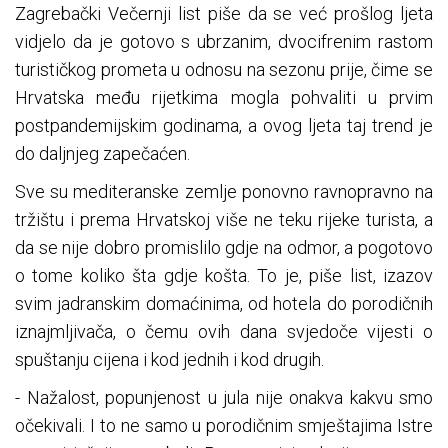
Zagrebački Večernji list piše da se već prošlog ljeta
vidjelo da je gotovo s ubrzanim, dvocifrenim rastom
turističkog prometa u odnosu na sezonu prije, čime se
Hrvatska među rijetkima mogla pohvaliti u prvim
postpandemijskim godinama, a ovog ljeta taj trend je
do daljnjeg zapečaćen.
Sve su mediteranske zemlje ponovno ravnopravno na
tržištu i prema Hrvatskoj više ne teku rijeke turista, a
da se nije dobro promislilo gdje na odmor, a pogotovo
o tome koliko šta gdje košta. To je, piše list, izazov
svim jadranskim domaćinima, od hotela do porodičnih
iznajmljivača, o čemu ovih dana svjedoče vijesti o
spuštanju cijena i kod jednih i kod drugih.
- Nažalost, popunjenost u jula nije onakva kakvu smo
očekivali. I to ne samo u porodičnim smještajima Istre