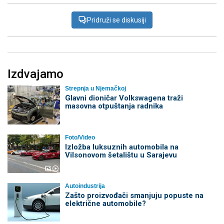
Pridruži se diskusiji
Izdvajamo
Strepnja u Njemačkoj
Glavni dioničar Volkswagena traži
masovna otpuštanja radnika
Foto/Video
Izložba luksuznih automobila na
Vilsonovom šetalištu u Sarajevu
Autoindustrija
Zašto proizvođači smanjuju popuste na
električne automobile?