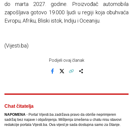
do marta 2027. godine. Proizvođač automobila
zapošljava gotovo 19.000 ljudi u regiji koja obuhvaća
Evropu, Afriku, Bliski istok, Indiju i Oceaniju.
(Vijesti.ba)
Podijeli ovaj članak
Facebook
X
Kopiraj link
Više
Chat čitatelja
NAPOMENA
- Portal Vijesti.ba zadržava pravo da obriše neprimjeren
sadržaj bez najave i objašnjenja. Mišljenja iznešena u chatu nisu stavovi
redakcije portala Vijesti.ba. Ova vijest je sada dostupna samo za čitanje.