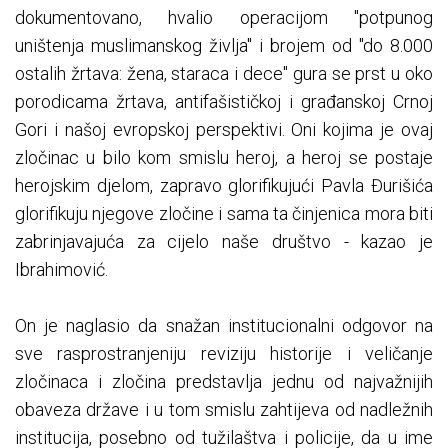
dokumentovano, hvalio operacijom "potpunog
uništenja muslimanskog življa" i brojem od "do 8.000
ostalih žrtava: žena, staraca i dece" gura se prst u oko
porodicama žrtava, antifašističkoj i građanskoj Crnoj
Gori i našoj evropskoj perspektivi. Oni kojima je ovaj
zločinac u bilo kom smislu heroj, a heroj se postaje
herojskim djelom, zapravo glorifikujući Pavla Đurišića
glorifikuju njegove zločine i sama ta činjenica mora biti
zabrinjavajuća za cijelo naše društvo - kazao je
Ibrahimović.
On je naglasio da snažan institucionalni odgovor na
sve rasprostranjeniju reviziju historije i veličanje
zločinaca i zločina predstavlja jednu od najvažnijih
obaveza države i u tom smislu zahtijeva od nadležnih
institucija, posebno od tužilaštva i policije, da u ime