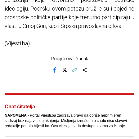
ideologiju. Podršku ovom potezu pružile su i pojedine
prosrpske političke partije koje trenutno participiraju u
vlasti u Crnoj Gori, kao i Srpska pravoslavna crkva.
(Vijesti.ba)
Podijeli ovaj članak
Facebook
X
Kopiraj link
Više
Chat čitatelja
NAPOMENA
- Portal Vijesti.ba zadržava pravo da obriše neprimjeren
sadržaj bez najave i objašnjenja. Mišljenja iznešena u chatu nisu stavovi
redakcije portala Vijesti.ba. Ova vijest je sada dostupna samo za čitanje.