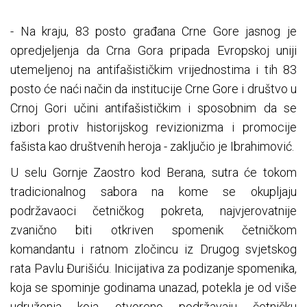
- Na kraju, 83 posto građana Crne Gore jasnog je
opredjeljenja da Crna Gora pripada Evropskoj uniji
utemeljenoj na antifašističkim vrijednostima i tih 83
posto će naći način da institucije Crne Gore i društvo u
Crnoj Gori učini antifašističkim i sposobnim da se
izbori protiv historijskog revizionizma i promocije
fašista kao društvenih heroja - zaključio je Ibrahimović.
U selu Gornje Zaostro kod Berana, sutra će tokom
tradicionalnog sabora na kome se okupljaju
podržavaoci četničkog pokreta, najvjerovatnije
zvanično biti otkriven spomenik četničkom
komandantu i ratnom zločincu iz Drugog svjetskog
rata Pavlu Đurišiću. Inicijativa za podizanje spomenika,
koja se spominje godinama unazad, potekla je od više
udruženja koja otvoreno podržavaju četničku