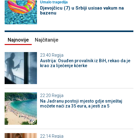
Umalo tragedija
Djevojčicu (7) u Srbiji usisao vakum na
bazenu
Najnovije
Najčitanije
23:40
Regija
Austrija: Osuđen provalnik iz BiH, rekao da je
krao za liječenje kćerke
22:20
Regija
Na Jadranu postoji mjesto gdje smještaj
možete naći za 35 eura, a jesti za 5
22:14
Regija