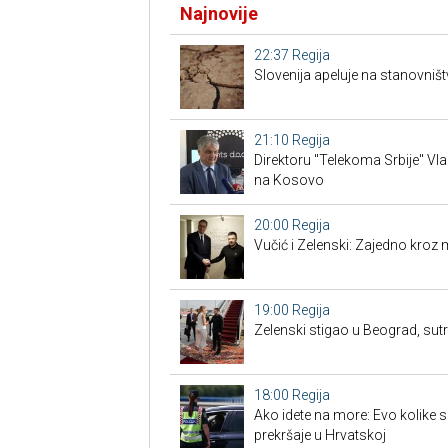
Najnovije
22:37
Regija
Slovenija apeluje na stanovništ
21:10
Regija
Direktoru "Telekoma Srbije" Vl
na Kosovo
20:00
Regija
Vučić i Zelenski: Zajedno kroz 
19:00
Regija
Zelenski stigao u Beograd, su
18:00
Regija
Ako idete na more: Evo kolike 
prekršaje u Hrvatskoj