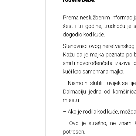
Prema neslužbenim informacija
šest i tri godine, trudnoću je 
dogodio kod kuće.
Stanovnici ovog neretvanskog 
Kažu da je majka poznata po br
smrti novorođenčeta izaziva jo
kući kao samohrana majka.
– Nismo ni slutili… uvijek se li
Dalmaciju jedna od komšinica,
mjestu.
– Ako je rodila kod kuće, možda
– Ovo je strašno, ne znam š
potresen.