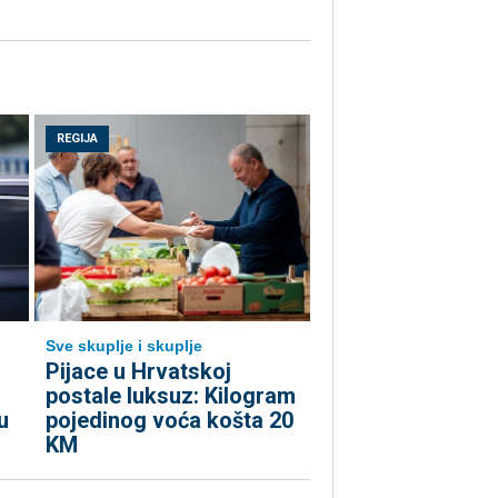
REGIJA
Sve skuplje i skuplje
o
Pijace u Hrvatskoj
postale luksuz: Kilogram
u
pojedinog voća košta 20
KM