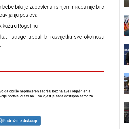
bebe bila je zaposlena i s njom nikada nije bilo
bavljanju poslova.
o, kažu u Rogotinu.
ltati istrage trebali bi rasvijetliti sve okolnosti
.
avo da obriše neprimjeren sadržaj bez najave i objašnjenja.
kcije portala Vijesti.ba. Ova vijest je sada dostupna samo za
Pridruži se diskusiji