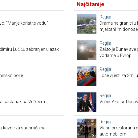
Najčitanije
Regija
vo: "Manje koristite vodu"
Drama na granici u 
mještani im donose
Regija
adimiru Lučiću zabranjen ulazak
Zašto je Dunav sve p
vodama u Evropi
Regija
minsko polje
Loše vijesti za Srb
Regija
tra sastanak sa Vučićem
Vučić: Ako se Dunav
Regija
su kazne za saobraćajne
Vlasnici restorana 
automobilom