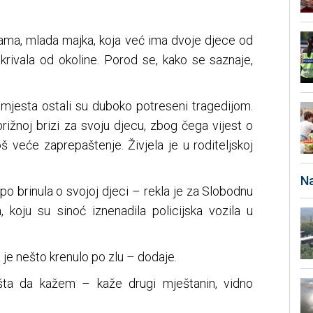
ma, mlada majka, koja već ima dvoje djece od
skrivala od okoline. Porod se, kako se saznaje,
mjesta ostali su duboko potreseni tragedijom.
ižnoj brizi za svoju djecu, zbog čega vijest o
š veće zaprepaštenje. Živjela je u roditeljskoj
Na
jepo brinula o svojoj djeci – rekla je za Slobodnu
 koju su sinoć iznenadila policijska vozila u
 je nešto krenulo po zlu – dodaje.
ta da kažem – kaže drugi mještanin, vidno