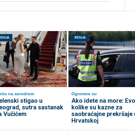
REGIJA
REGIJA
etio na aerodrom
Ogromne su
elenski stigao u
Ako idete na more: Ev
eograd, sutra sastanak
kolike su kazne za
a Vučićem
saobraćajne prekršaje 
Hrvatskoj