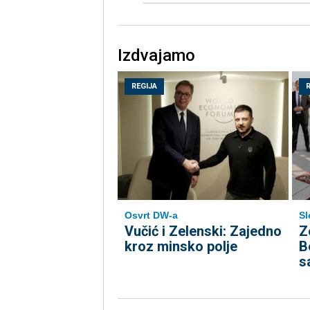
Izdvajamo
REGIJA
Osvrt DW-a
Sl
Vučić i Zelenski: Zajedno
Z
kroz minsko polje
B
s