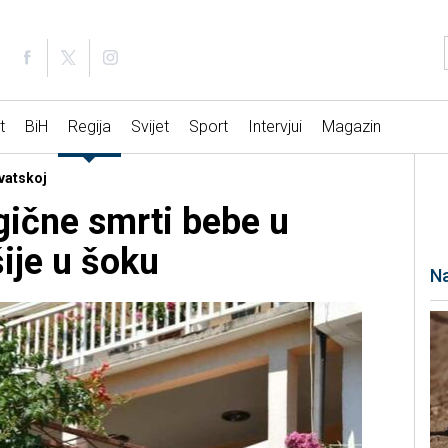
t
BiH
Regija
Svijet
Sport
Intervjui
Magazin
rvatskoj
agične smrti bebe u
ije u šoku
Na