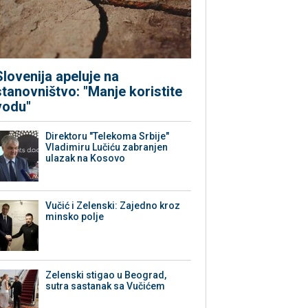
Slovenija apeluje na
stanovništvo: "Manje koristite
vodu"
Direktoru "Telekoma Srbije"
Vladimiru Lučiću zabranjen
ulazak na Kosovo
Vučić i Zelenski: Zajedno kroz
minsko polje
Zelenski stigao u Beograd,
sutra sastanak sa Vučićem