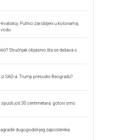
Hrvatskoj: Putnici zarobljeni u kolonama,
 vodu
lići? Stručnjak objasnio šta se dešava s
iju iz SAD-a: Trump presudio Beogradu?
 spusti još 30 centimetara, gotovi smo
nagradili dugogodišnjeg zaposlenika