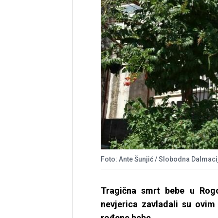
Foto: Ante Šunjić / Slobodna Dalmaci
Tragična smrt bebe u Rogot
nevjerica zavladali su ovi
rođene bebe.