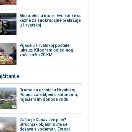
Ako idete na more: Evo kolike su
kazne za saobraćajne prekršaje
u Hrvatskoj
Pijace u Hrvatskoj postale
luksuz: Kilogram pojedinog
voća košta 20 KM
jčitanije
Drama na granici u Hrvatskoj:
Putnici zarobljeni u kolonama,
mještani im donose vodu
Zašto je Dunav sve plići?
Stručnjak objasnio šta se
dešava s vodama u Evropi