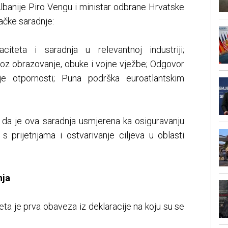
lbanije Piro Vengu i ministar odbrane Hrvatske
tačke saradnje:
iteta i saradnja u relevantnoj industriji;
roz obrazovanje, obuke i vojne vježbe; Odgovor
nje otpornosti; Puna podrška euroatlantskim
e da je ova saradnja usmjerena ka osiguravanju
s prijetnjama i ostvarivanje ciljeva u oblasti
nja
a je prva obaveza iz deklaracije na koju su se