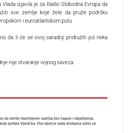
a Vlada izjavila je za Radio Slobodna Evropa da
ružiti sve zemlje koje žele da pruže podršku
evropskom i euroatlantskom putu.
o da li će se ovoj saradnji pridružiti još neka
dnje nije stvaranje vojnog saveza.
avo da obriše neprimjeren sadržaj bez najave i objašnjenja.
kcije portala Vijesti.ba. Ova vijest je sada dostupna samo za