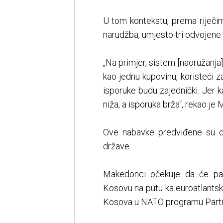
U tom kontekstu, prema riječim
narudžba, umjesto tri odvojene
„Na primjer, sistem [naoružanja
kao jednu kupovinu, koristeći z
isporuke budu zajednički. Jer k
niža, a isporuka brža“, rekao j
Ove nabavke predviđene su da
države.
Makedonci očekuje da će p
Kosovu na putu ka euroatlants
Kosova u NATO programu Partn