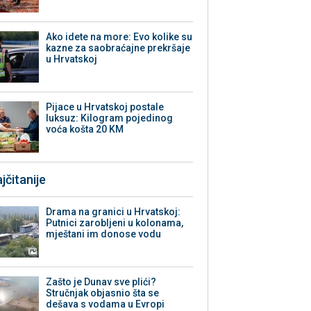
Ako idete na more: Evo kolike su
kazne za saobraćajne prekršaje
u Hrvatskoj
Pijace u Hrvatskoj postale
luksuz: Kilogram pojedinog
voća košta 20 KM
jčitanije
Drama na granici u Hrvatskoj:
Putnici zarobljeni u kolonama,
mještani im donose vodu
Zašto je Dunav sve plići?
Stručnjak objasnio šta se
dešava s vodama u Evropi