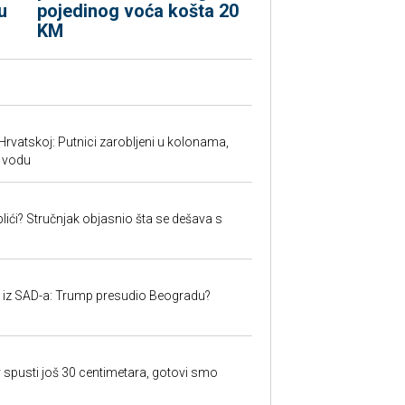
u
pojedinog voća košta 20
KM
Hrvatskoj: Putnici zarobljeni u kolonama,
 vodu
lići? Stručnjak objasnio šta se dešava s
iju iz SAD-a: Trump presudio Beogradu?
 spusti još 30 centimetara, gotovi smo