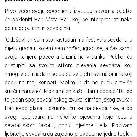
Prvo veče svoju specifičnu izvedbu sevdaha publici
će pokloniti Hari Mata Hari, koji će interpretirati neke
od najpopularnijih sevdalinki.
“Oduševljen sam što nastupam na festivalu sevdaha, u
dijelu grada u kojem sam rođen, igrao se, a čak sam i
svoju karijeru počeo u blizini, na Vratniku. Publici ću
pristupiti sa svojim stilom pjevanja sevdaha, koji
mnogi vole i nadam se da će svidjeti i svima onima koji
dođu na moj koncert. Molim ih da ne budu previše
kritični naravno”, kroz smijeh kaže Hari i dodaje “Bit će
to jedan spoj sevdalinskog zvuka, simfonijskog zvuka i
Harijevog glasa. Fokusirat ću se na sevdalinke, a od
svog repertoara na nekoliko pjesama koje jesu u
sevdalijskom fazonu, poput pjesme Lejla. Pozivam
ljubitelje sevdaha da zajedno provedemo jednu toplu i