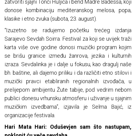
zatvoriti sjajni Tonči Huljića i bend Madre Badessa, koji
donose kombinaciju mediteranskog melosa, popa,
klasike i etno zvuka (subota, 23. august).
“Izuzetno se radujemo početku trećeg izdanja
Sarajevo Sevdah Soirra. Festival za koji se uvijek traži
karta više ove godine donosi muzički program kojim
se brišu granice između žanrova, jezika i kulturnih
izraza. Sevdalinka je i dalje u fokusu, kao dragulj naše
bh. baštine, ali dajemo priliku i da različiti etno stilovi i
muzički pravci etabliranih regionalnih izvođača, u
prelijepom ambijentu Žute tabije, pod vedrim nebom
publici donesu vrhunsku atmosferu i uživanje u sjajnim
muzičkim izvedbama”, izjavila je Selma Bajić, iz
organizacije festivala.
Hari Mata Hari: Oduševjen sam što nastupam,
poklonit ću veče sevdaha