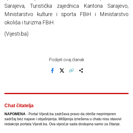
Sarajeva, Turistička zajednica Kantona Sarajevo,
Ministarstvo kulture i sporta FBiH i Ministarstvo
okoliša i turizma FBiH.
(Vijesti.ba)
Podijeli ovaj članak
Facebook
X
Kopiraj link
Više
Chat čitatelja
NAPOMENA
- Portal Vijesti.ba zadržava pravo da obriše neprimjeren
sadržaj bez najave i objašnjenja. Mišljenja iznešena u chatu nisu stavovi
redakcije portala Vijesti.ba. Ova vijest je sada dostupna samo za čitanje.