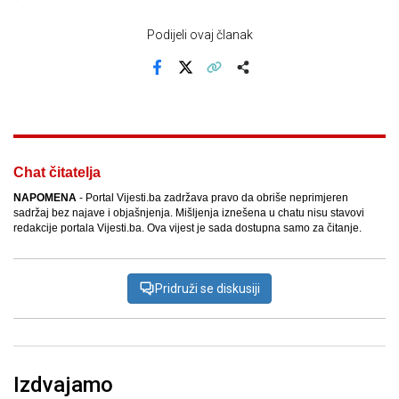
Podijeli ovaj članak
Facebook
X
Kopiraj link
Više
Chat čitatelja
NAPOMENA
- Portal Vijesti.ba zadržava pravo da obriše neprimjeren
sadržaj bez najave i objašnjenja. Mišljenja iznešena u chatu nisu stavovi
redakcije portala Vijesti.ba. Ova vijest je sada dostupna samo za čitanje.
Pridruži se diskusiji
Izdvajamo