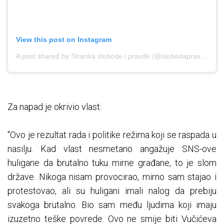
View this post on Instagram
A post shared by Stranka slobode i pravde (@slobodapravda)
Za napad je okrivio vlast:
"Ovo je rezultat rada i politike režima koji se raspada u
nasilju. Kad vlast nesmetano angažuje SNS-ove
huligane da brutalno tuku mirne građane, to je slom
države. Nikoga nisam provocirao, mirno sam stajao i
protestovao, ali su huligani imali nalog da prebiju
svakoga brutalno. Bio sam među ljudima koji imaju
izuzetno teške povrede. Ovo ne smije biti Vučićeva