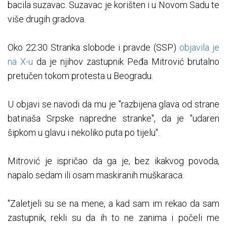
bacila suzavac. Suzavac je korišten i u Novom Sadu te
više drugih gradova.
Oko 22:30 Stranka slobode i pravde (SSP)
objavila je
na X-u
da je njihov zastupnik Peđa Mitrović brutalno
pretučen tokom protesta u Beogradu.
U objavi se navodi da mu je "razbijena glava od strane
batinaša Srpske napredne stranke", da je "udaren
šipkom u glavu i nekoliko puta po tijelu".
Mitrović je ispričao da ga je, bez ikakvog povoda,
napalo sedam ili osam maskiranih muškaraca.
"Zaletjeli su se na mene, a kad sam im rekao da sam
zastupnik, rekli su da ih to ne zanima i počeli me