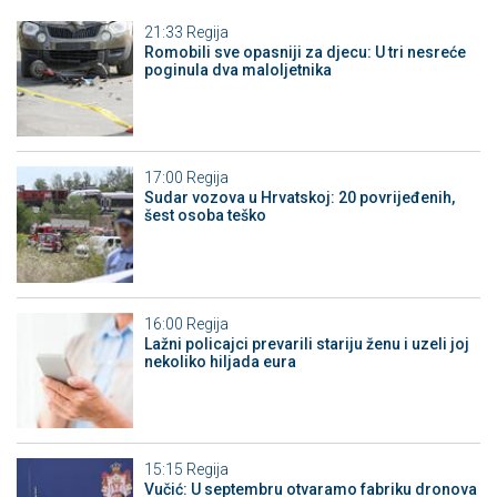
21:33
Regija
Romobili sve opasniji za djecu: U tri nesreće
poginula dva maloljetnika
17:00
Regija
Sudar vozova u Hrvatskoj: 20 povrijeđenih,
šest osoba teško
16:00
Regija
Lažni policajci prevarili stariju ženu i uzeli joj
nekoliko hiljada eura
15:15
Regija
Vučić: U septembru otvaramo fabriku dronova