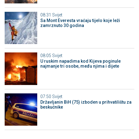
08:31
Svijet
Sa Mont Everesta vraćaju tijelo koje leži
zamrznuto 30 godina
08:05
Svijet
U ruskim napadima kod Kijeva poginule
najmanje tri osobe, među njima i dijete
07:50
Svijet
Državljanin BiH (75) izboden u prihvatilištu za
beskućnike