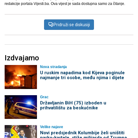
redakcije portala Vijesti.ba. Ova vijest je sada dostupna samo za čitanje.
Pridruži se diskusiji
Izdvajamo
Nova stradanja
U ruskim napadima kod Kijeva poginule
najmanje tri osobe, među njima i dijete
Grac
Državljanin BiH (75) izboden u
prihvatilištu za beskućnike
Velike najave
Novi predsjednik Kolumbije želi uništiti
narko-kartele, stiže milijarda od Trumpa