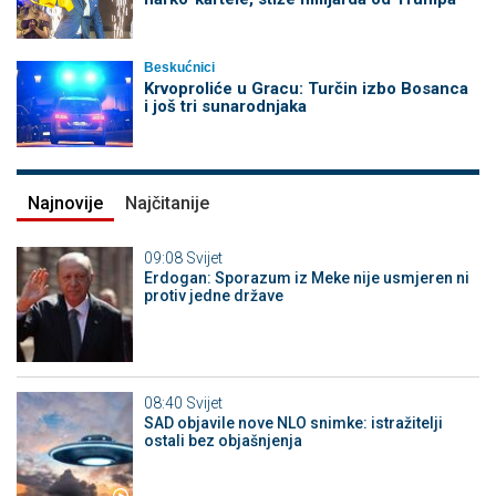
Beskućnici
Krvoproliće u Gracu: Turčin izbo Bosanca
i još tri sunarodnjaka
Najnovije
Najčitanije
09:08
Svijet
Erdogan: Sporazum iz Meke nije usmjeren ni
protiv jedne države
08:40
Svijet
SAD objavile nove NLO snimke: istražitelji
ostali bez objašnjenja