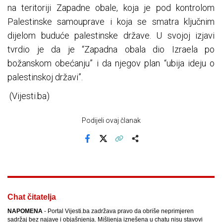
na teritoriji Zapadne obale, koja je pod kontrolom
Palestinske samouprave i koja se smatra ključnim
dijelom buduće palestinske države. U svojoj izjavi
tvrdio je da je “Zapadna obala dio Izraela po
božanskom obećanju” i da njegov plan “ubija ideju o
palestinskoj državi”.
(Vijesti.ba)
Podijeli ovaj članak
Facebook
X
Kopiraj link
Više
Chat čitatelja
NAPOMENA
- Portal Vijesti.ba zadržava pravo da obriše neprimjeren
sadržaj bez najave i objašnjenja. Mišljenja iznešena u chatu nisu stavovi