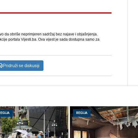
avo da obriše neprimjeren sadržaj bez najave i objašnjenja.
kcije portala Vijesti.ba. Ova vijest je sada dostupna samo za
Pridruži se diskusiji
REGIJA
REGIJA