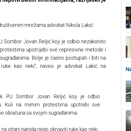
a društvenim mrežama advokat Nikola Lakić.
PU Sombor Jovan Reljić koji je odbio nezakonito
 protestima upotrijebi sve represivne metode i
ugrađanima. Bolje je časno postupati i biti na
i ruke kao neki", naveo je advokat Lakić na
Na
ik PU Sombor Jovan Reljić koji je odbio
u Kuli na mirnim protestima upotrebi sve
se obračuna sa svojim sugrađanima.
i na strani naroda nego okrvaviti ruke kao neki.