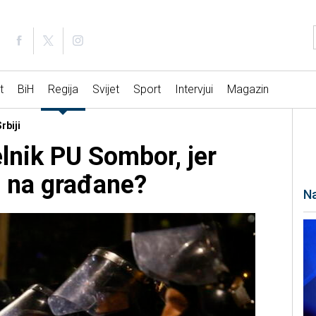
t
BiH
Regija
Svijet
Sport
Intervjui
Magazin
rbiji
lnik PU Sombor, jer
ti na građane?
Na