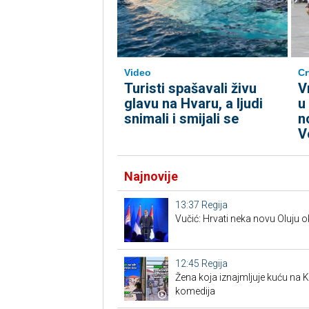
Video
Cr
Turisti spašavali živu
V
glavu na Hvaru, a ljudi
u
snimali i smijali se
n
V
Najnovije
13:37
Regija
Vučić: Hrvati neka novu Oluju 
12:45
Regija
Žena koja iznajmljuje kuću na Kor
komedija