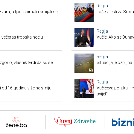
Regija
varu, a ljudi snimali i smijali se
Loše vijesti za Srb
Regija
, večeras tropska noć u
Vučić: Ako se Dunav
Regija
orio, vlasnik tvrdi da su se
Situacija je ozbiljna
Regija
i od 16 godina više ne smiju
Vučićeva poruka Hrvat
svijet"