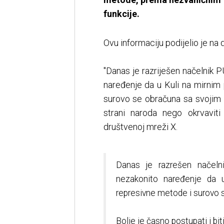
funkcije.
Ovu informaciju podijelio je n
"Danas je razriješen načelnik 
naređenje da u Kuli na mirnim
surovo se obračuna sa svojim s
strani naroda nego okrvavit
društvenoj mreži X.
Danas je razrešen načeln
nezakonito naređenje da 
represivne metode i surovo 
Bolje je časno postupati i bit