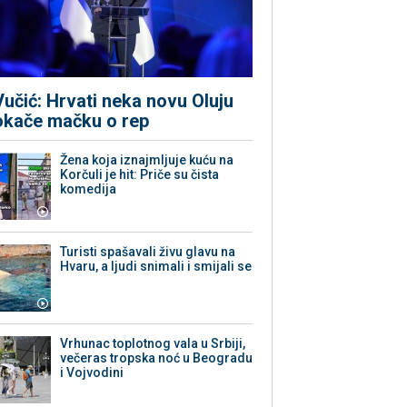
Vučić: Hrvati neka novu Oluju
okače mačku o rep
Žena koja iznajmljuje kuću na
Korčuli je hit: Priče su čista
komedija
Turisti spašavali živu glavu na
Hvaru, a ljudi snimali i smijali se
Vrhunac toplotnog vala u Srbiji,
večeras tropska noć u Beogradu
i Vojvodini