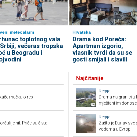
veni meteoalarm
Hrvatska
rhunac toplotnog vala
Drama kod Poreča:
 Srbiji, večeras tropska
Apartman izgorio,
oć u Beogradu i
vlasnik tvrdi da su se
ojvodini
gosti smijali i slavili
Najčitanije
Regija
okače mačku o rep
Drama na granici u 
mještani im donose
Regija
čuli je hit: Priče su čista
Zašto je Dunav sve p
vodama u Evropi