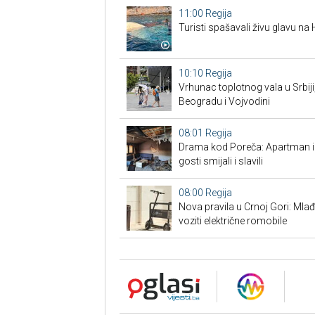
11:00
Regija
Turisti spašavali živu glavu na H
10:10
Regija
Vrhunac toplotnog vala u Srbiji
Beogradu i Vojvodini
08:01
Regija
Drama kod Poreča: Apartman izg
gosti smijali i slavili
08:00
Regija
Nova pravila u Crnoj Gori: Mlađ
voziti električne romobile