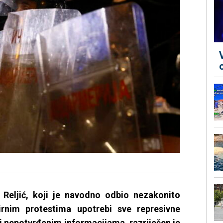
Reljić, koji je navodno odbio nezakonito
rnim protestima upotrebi sve represivne
 nepotvrđenim informacijama, razriješen je