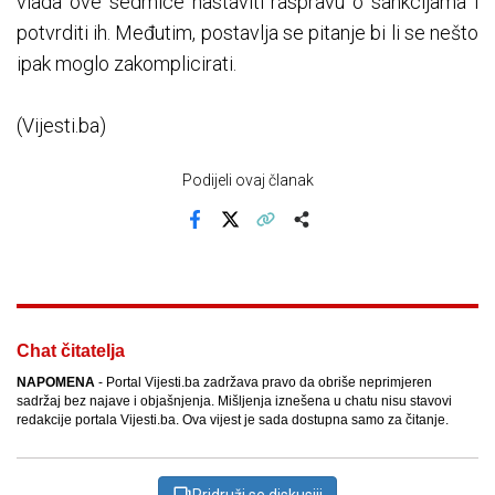
vlada ove sedmice nastaviti raspravu o sankcijama i
potvrditi ih. Međutim, postavlja se pitanje bi li se nešto
ipak moglo zakomplicirati.
(Vijesti.ba)
Podijeli ovaj članak
Facebook
X
Kopiraj link
Više
Chat čitatelja
NAPOMENA
- Portal Vijesti.ba zadržava pravo da obriše neprimjeren
sadržaj bez najave i objašnjenja. Mišljenja iznešena u chatu nisu stavovi
redakcije portala Vijesti.ba. Ova vijest je sada dostupna samo za čitanje.
Pridruži se diskusiji