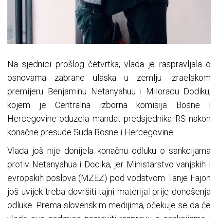
Na sjednici prošlog četvrtka, vlada je raspravljala o
osnovama zabrane ulaska u zemlju izraelskom
premijeru Benjaminu Netanyahuu i Miloradu Dodiku,
kojem je Centralna izborna komisija Bosne i
Hercegovine oduzela mandat predsjednika RS nakon
konačne presude Suda Bosne i Hercegovine.
Vlada još nije donijela konačnu odluku o sankcijama
protiv Netanyahua i Dodika, jer Ministarstvo vanjskih i
evropskih poslova (MZEZ) pod vodstvom Tanje Fajon
još uvijek treba dovršiti tajni materijal prije donošenja
odluke. Prema slovenskim medijima, očekuje se da će