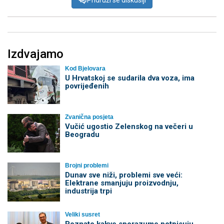
Izdvajamo
Kod Bjelovara
U Hrvatskoj se sudarila dva voza, ima
povrijeđenih
Zvanična posjeta
Vučić ugostio Zelenskog na večeri u
Beogradu
Brojni problemi
Dunav sve niži, problemi sve veći:
Elektrane smanjuju proizvodnju,
industrija trpi
Veliki susret
Poznato kakve sporazume potpisuju