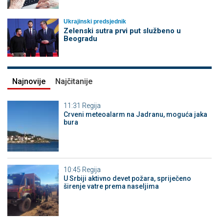
Ukrajinski predsjednik
Zelenski sutra prvi put službeno u
Beogradu
Najnovije
Najčitanije
11:31
Regija
Crveni meteoalarm na Jadranu, moguća jaka
bura
10:45
Regija
U Srbiji aktivno devet požara, spriječeno
širenje vatre prema naseljima