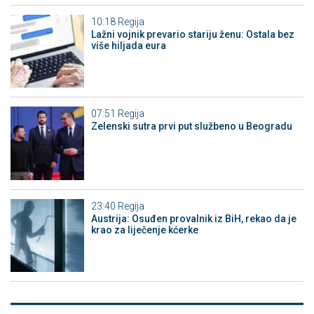
10:18
Regija
Lažni vojnik prevario stariju ženu: Ostala bez
više hiljada eura
07:51
Regija
Zelenski sutra prvi put službeno u Beogradu
23:40
Regija
Austrija: Osuđen provalnik iz BiH, rekao da je
krao za liječenje kćerke