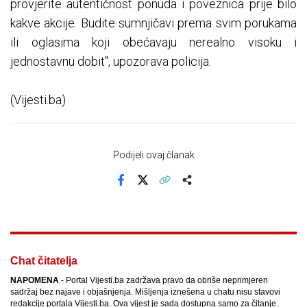
provjerite autentičnost ponuda i poveznica prije bilo
kakve akcije. Budite sumnjičavi prema svim porukama
ili oglasima koji obećavaju nerealno visoku i
jednostavnu dobit", upozorava policija.
(Vijesti.ba)
Podijeli ovaj članak
Facebook
X
Kopiraj link
Više
Chat čitatelja
NAPOMENA
- Portal Vijesti.ba zadržava pravo da obriše neprimjeren
sadržaj bez najave i objašnjenja. Mišljenja iznešena u chatu nisu stavovi
redakcije portala Vijesti.ba. Ova vijest je sada dostupna samo za čitanje.