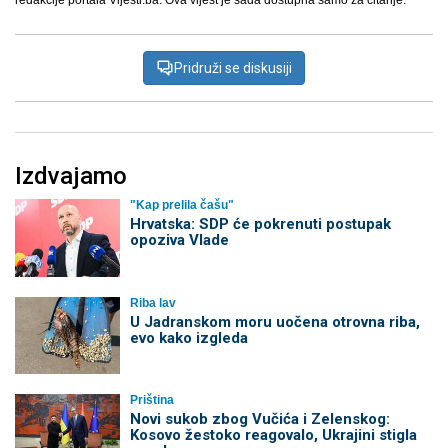
redakcije portala Vijesti.ba. Ova vijest je sada dostupna samo za čitanje.
Pridruži se diskusiji
Izdvajamo
"Kap prelila čašu"
Hrvatska: SDP će pokrenuti postupak
opoziva Vlade
Riba lav
U Jadranskom moru uočena otrovna riba,
evo kako izgleda
Priština
Novi sukob zbog Vučića i Zelenskog:
Kosovo žestoko reagovalo, Ukrajini stigla