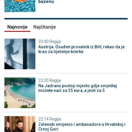
bazenu
Najnovije
Najčitanije
23:40
Regija
Austrija: Osuđen provalnik iz BiH, rekao da je
krao za liječenje kćerke
22:20
Regija
Na Jadranu postoji mjesto gdje smještaj
možete naći za 35 eura, a jesti za 5
22:14
Regija
Zelenski smijenio i ambasadore u Hrvatskoj i
Crnoj Gori