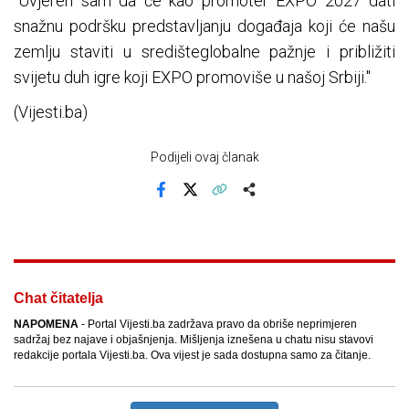
"Uvjeren sam da će kao promoter EXPO 2027 dati
snažnu podršku predstavljanju događaja koji će našu
zemlju staviti u središteglobalne pažnje i približiti
svijetu duh igre koji EXPO promoviše u našoj Srbiji."
(Vijesti.ba)
Podijeli ovaj članak
Facebook
X
Kopiraj link
Više
Chat čitatelja
NAPOMENA
- Portal Vijesti.ba zadržava pravo da obriše neprimjeren
sadržaj bez najave i objašnjenja. Mišljenja iznešena u chatu nisu stavovi
redakcije portala Vijesti.ba. Ova vijest je sada dostupna samo za čitanje.