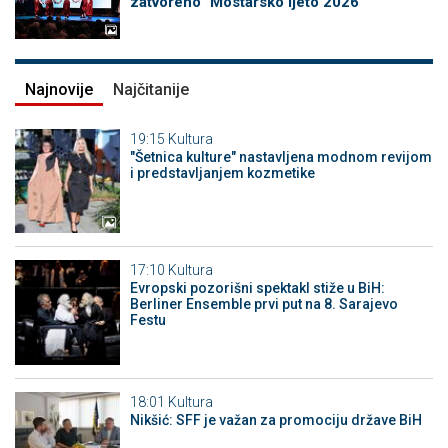
zatvoreno "Mostarsko ljeto 2026"
Najnovije
Najčitanije
19:15
Kultura
"Šetnica kulture" nastavljena modnom revijom
i predstavljanjem kozmetike
17:10
Kultura
Evropski pozorišni spektakl stiže u BiH:
Berliner Ensemble prvi put na 8. Sarajevo
Festu
18:01
Kultura
Nikšić: SFF je važan za promociju države BiH