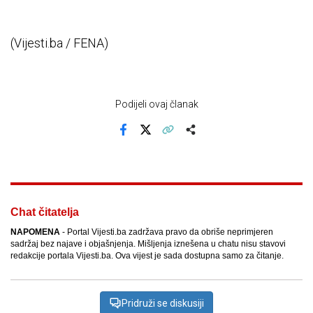
(Vijesti.ba / FENA)
Podijeli ovaj članak
Facebook
X
Kopiraj link
Više
Chat čitatelja
NAPOMENA
- Portal Vijesti.ba zadržava pravo da obriše neprimjeren
sadržaj bez najave i objašnjenja. Mišljenja iznešena u chatu nisu stavovi
redakcije portala Vijesti.ba. Ova vijest je sada dostupna samo za čitanje.
Pridruži se diskusiji