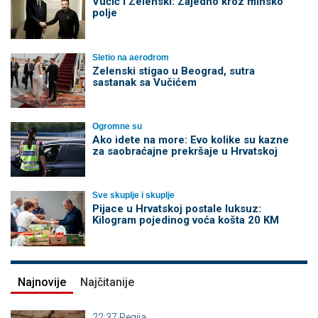
Vučić i Zelenski: Zajedno kroz minsko
polje
Sletio na aerodrom
Zelenski stigao u Beograd, sutra
sastanak sa Vučićem
Ogromne su
Ako idete na more: Evo kolike su kazne
za saobraćajne prekršaje u Hrvatskoj
Sve skuplje i skuplje
Pijace u Hrvatskoj postale luksuz:
Kilogram pojedinog voća košta 20 KM
Najnovije
Najčitanije
22:37
Regija