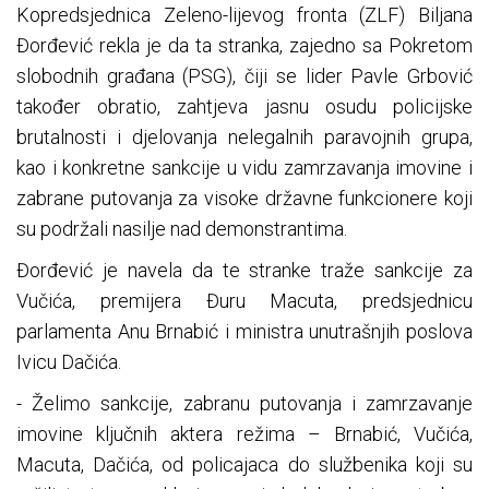
Kopredsjednica Zeleno-lijevog fronta (ZLF) Biljana
Đorđević rekla je da ta stranka, zajedno sa Pokretom
slobodnih građana (PSG), čiji se lider Pavle Grbović
također obratio, zahtjeva jasnu osudu policijske
brutalnosti i djelovanja nelegalnih paravojnih grupa,
kao i konkretne sankcije u vidu zamrzavanja imovine i
zabrane putovanja za visoke državne funkcionere koji
su podržali nasilje nad demonstrantima.
Đorđević je navela da te stranke traže sankcije za
Vučića, premijera Đuru Macuta, predsjednicu
parlamenta Anu Brnabić i ministra unutrašnjih poslova
Ivicu Dačića.
- Želimo sankcije, zabranu putovanja i zamrzavanje
imovine ključnih aktera režima – Brnabić, Vučića,
Macuta, Dačića, od policajaca do službenika koji su