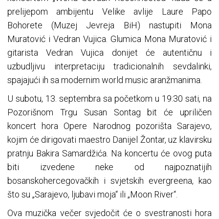
prelijepom ambijentu Velike avlije Laure Papo
Bohorete (Muzej Jevreja BiH) nastupiti Mona
Muratović i Vedran Vujica. Glumica Mona Muratović i
gitarista Vedran Vujica donijet će autentičnu i
uzbudljivu interpretaciju tradicionalnih sevdalinki,
spajajući ih sa modernim world music aranžmanima.
U subotu, 13. septembra sa početkom u 19:30 sati, na
Pozorišnom Trgu Susan Sontag bit će upriličen
koncert hora Opere Narodnog pozorišta Sarajevo,
kojim će dirigovati maestro Danijel Žontar, uz klavirsku
pratnju Bakira Samardžića. Na koncertu će ovog puta
biti izvedene neke od najpoznatijih
bosanskohercegovačkih i svjetskih evergreena, kao
što su „Sarajevo, ljubavi moja“ ili „Moon River“.
Ova muzička večer svjedočit će o svestranosti hora