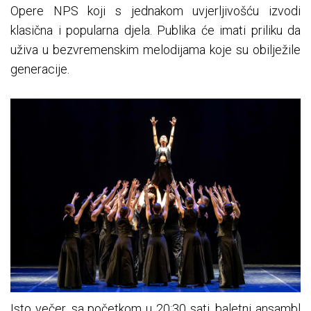
Opere NPS koji s jednakom uvjerljivošću izvodi
klasična i popularna djela. Publika će imati priliku da
uživa u bezvremenskim melodijama koje su obilježile
generacije.
Isto večer, sa početkom u 20:30 sati, baletni ansambl