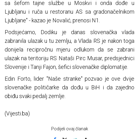
sa šefom tajne službe u Moskvi i onda dođe u
Ljubljanu i ruča u restoranu AS sa gradonačelnikom
Ljubljane" - kazao je Novalić, prenosi N1.
Podsjećamo, Dodiku je danas slovenačka vlada
zabranila ulazak u tu zemlju, a Vlada RS je nakon toga
donijela recipročnu mjeru odlukom da se zabrani
ulazak na teritoriju RS Nataši Pirc Musar, predsjednici
Slovenije i Tanji Fajon, šefici slovenačke diplomatije.
Edin Forto, lider "Naše stranke" pozvao je ove dvije
slovenačke političarke da dođu u BiH i da zajedno
obiđu svaki pedalj zemlje.
(Vijesti.ba)
Podijeli ovaj članak