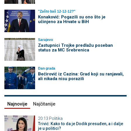
"Zašto baš 12-12-12?"
Konaković: Pogazili su ono što je
učinjeno za Hrvate u BiH
Sarajevo
Zastupnici Trojke predlažu poseban
status za MC Srebrenica
Dan grada
Bećirović iz Cazina: Grad koji su ranjavali,
ali nikada nisu porazili
Najnovije
Najčitanije
20:13
Politika
Trivić: Kako to da je Dodik presuđen, a i dalje
je u politici?