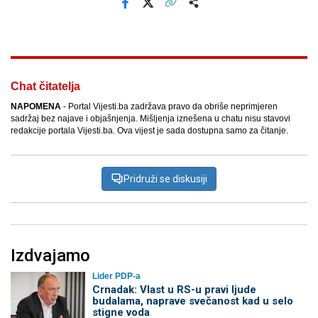
Facebook
X
Kopiraj link
Više
Chat čitatelja
NAPOMENA
- Portal Vijesti.ba zadržava pravo da obriše neprimjeren
sadržaj bez najave i objašnjenja. Mišljenja iznešena u chatu nisu stavovi
redakcije portala Vijesti.ba. Ova vijest je sada dostupna samo za čitanje.
Pridruži se diskusiji
Izdvajamo
Lider PDP-a
Crnadak: Vlast u RS-u pravi ljude
budalama, naprave svečanost kad u selo
stigne voda