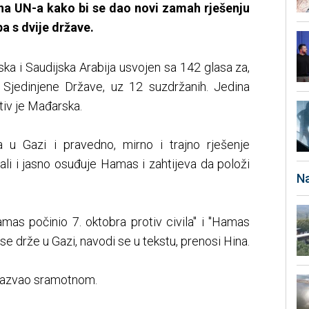
ina UN-a kako bi se dao novi zamah rješenju
a s dvije države.
ska i Saudijska Arabija usvojen sa 142 glasa za,
 i Sjedinjene Države, uz 12 suzdržanih. Jedina
tiv je Mađarska.
 u Gazi i pravedno, mirno i trajno rješenje
ali i jasno osuđuje Hamas i zahtijeva da položi
Na
as počinio 7. oktobra protiv civila" i "Hamas
se drže u Gazi, navodi se u tekstu, prenosi Hina.
u nazvao sramotnom.