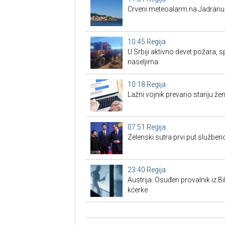
Crveni meteoalarm na Jadranu
10:45
Regija
U Srbiji aktivno devet požara, s
naseljima
10:18
Regija
Lažni vojnik prevario stariju žen
07:51
Regija
Zelenski sutra prvi put službe
23:40
Regija
Austrija: Osuđen provalnik iz BiH
kćerke