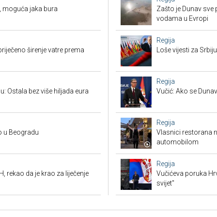
, moguća jaka bura
Zašto je Dunav sve p
vodama u Evropi
Regija
priječeno širenje vatre prema
Loše vijesti za Srb
Regija
u: Ostala bez više hiljada eura
Vučić: Ako se Dunav
Regija
no u Beogradu
Vlasnici restorana 
automobilom
Regija
, rekao da je krao za liječenje
Vučićeva poruka Hrvat
svijet"