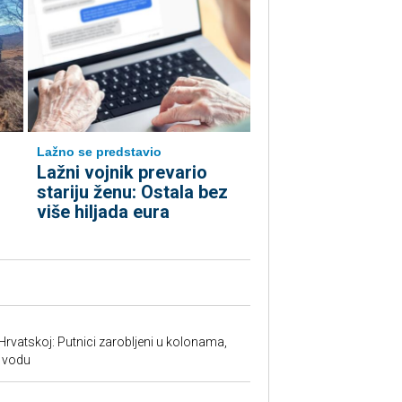
Lažno se predstavio
Lažni vojnik prevario
stariju ženu: Ostala bez
više hiljada eura
Hrvatskoj: Putnici zarobljeni u kolonama,
 vodu