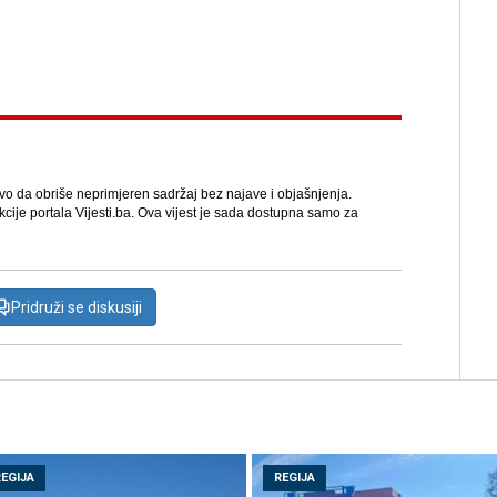
avo da obriše neprimjeren sadržaj bez najave i objašnjenja.
kcije portala Vijesti.ba. Ova vijest je sada dostupna samo za
Pridruži se diskusiji
REGIJA
REGIJA