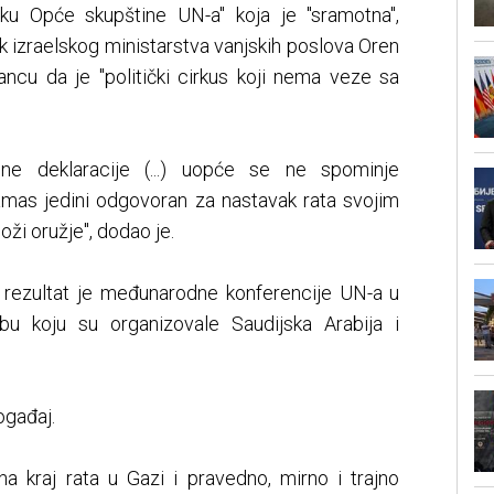
luku Opće skupštine UN-a" koja je "sramotna",
k izraelskog ministarstva vanjskih poslova Oren
ancu da je "politički cirkus koji nema veze sa
ne deklaracije (...) uopće se ne spominje
amas jedini odgovoran za nastavak rata svojim
ži oružje", dodao je.
 rezultat je međunarodne konferencije UN-a u
bu koju su organizovale Saudijska Arabija i
ogađaj.
 na kraj rata u Gazi i pravedno, mirno i trajno