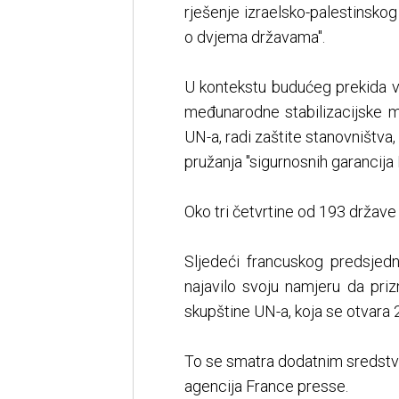
rješenje izraelsko-palestinsko
o dvjema državama".
U kontekstu budućeg prekida v
međunarodne stabilizacijske m
UN-a, radi zaštite stanovništva
pružanja "sigurnosnih garancija P
Oko tri četvrtine od 193 države
Sljedeći francuskog predsjed
najavilo svoju namjeru da pr
skupštine UN-a, koja se otvara 
To se smatra dodatnim sredstvom
agencija France presse.