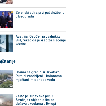
Zelenski sutra prvi put službeno
u Beogradu
Austrija: Osuđen provalnik iz
BiH, rekao da je krao za liječenje
kćerke
jčitanije
Drama na granici u Hrvatskoj:
Putnici zarobljeni u kolonama,
mještani im donose vodu
Zašto je Dunav sve plići?
Stručnjak objasnio šta se
dešava s vodama u Evropi