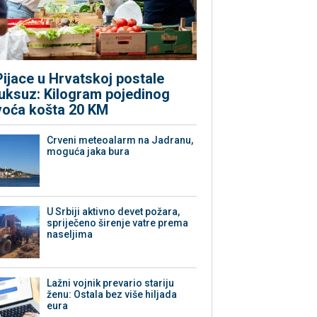
Pijace u Hrvatskoj postale
luksuz: Kilogram pojedinog
voća košta 20 KM
Crveni meteoalarm na Jadranu,
moguća jaka bura
U Srbiji aktivno devet požara,
spriječeno širenje vatre prema
naseljima
Lažni vojnik prevario stariju
ženu: Ostala bez više hiljada
eura