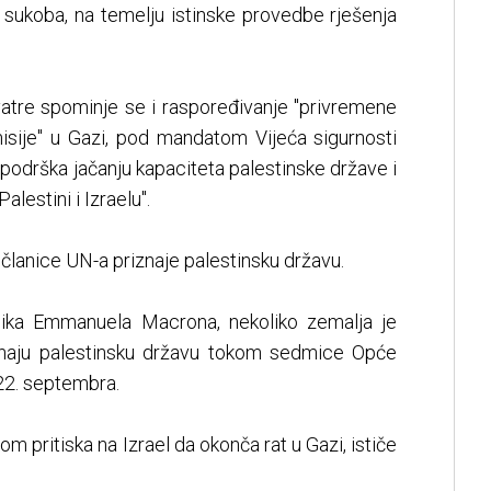
g sukoba, na temelju istinske provedbe rješenja
atre spominje se i raspoređivanje "privremene
isije" u Gazi, pod mandatom Vijeća sigurnosti
, podrška jačanju kapaciteta palestinske države i
alestini i Izraelu".
 članice UN-a priznaje palestinsku državu.
nika Emmanuela Macrona, nekoliko zemalja je
iznaju palestinsku državu tokom sedmice Opće
22. septembra.
 pritiska na Izrael da okonča rat u Gazi, ističe