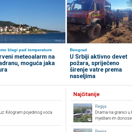
mo blagi pad temperature
Beograd
rveni meteoalarm na
U Srbiji aktivno devet
adranu, moguća jaka
požara, spriječeno
ura
širenje vatre prema
naseljima
Najčitanije
Regija
suz: Kilogram pojedinog voća
Drama na granici u 
mještani im donose
Regija