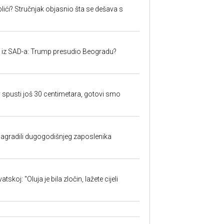
lići? Stručnjak objasnio šta se dešava s
iju iz SAD-a: Trump presudio Beogradu?
 spusti još 30 centimetara, gotovi smo
nagradili dugogodišnjeg zaposlenika
skoj: "Oluja je bila zločin, lažete cijeli