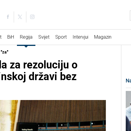
t
BiH
Regija
Svijet
Sport
Intervjui
Magazin
 "za"
a za rezoluciju o
inskoj državi bez
Na