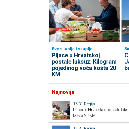
Sve skuplje i skuplje
Sa
Pijace u Hrvatskoj
C
postale luksuz: Kilogram
J
pojedinog voća košta 20
b
KM
Najnovije
15:31
Regija
Pijace u Hrvatskoj postale luk
košta 20 KM
11:31
Regija