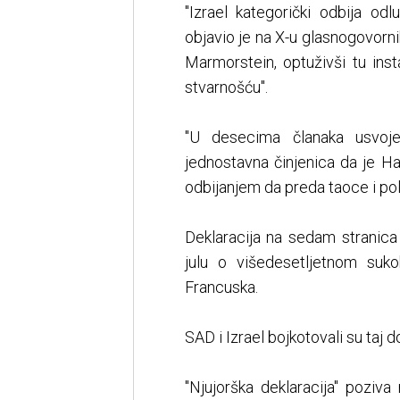
"Izrael kategorički odbija od
objavio je na X-u glasnogovorni
Marmorstein, optuživši tu inst
stvarnošću".
"U desecima članaka usvoje
jednostavna činjenica da je H
odbijanjem da preda taoce i polo
Deklaracija na sedam stranica
julu o višedesetljetnom suko
Francuska.
SAD i Izrael bojkotovali su taj d
"Njujorška deklaracija" poziva