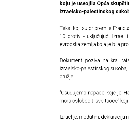
koju je usvojila Opća skupšt
izraelsko-palestinskog sukob
Tekst koji su pripremile Francu
10 protiv - uključujući Izrael
evropska zemlja koja je bila pro
Dokument poziva na kraj rata
izraelsko-palestinskog sukoba, 
oružje.
"Osuđujemo napade koje je Ham
mora osloboditi sve taoce" koji 
Izrael je, međutim, deklaracij