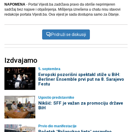
NAPOMENA
- Portal Vijesti.ba zadržava pravo da obriše neprimjeren
sadržaj bez najave i objašnjenja. Mišljenja iznešena u chatu nisu stavovi
redakcije portala Vijesti.ba. Ova vijest je sada dostupna samo za čitanje.
Pridruži se diskusiji
Izdvajamo
5. septembra
Evropski pozorišni spektakl stiže u BiH:
Berliner Ensemble prvi put na 8. Sarajevo
Festu
Ugostio predstavnike
Nikšić: SFF je važan za promociju države
BiH
Prvio dio manifestacije
Početak "Brčanskog ljeta" opravdao