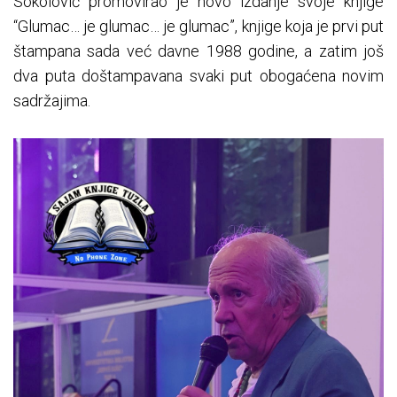
Sokolović promovirao je novo izdanje svoje knjige
“Glumac… je glumac… je glumac”, knjige koja je prvi put
štampana sada već davne 1988 godine, a zatim još
dva puta doštampavana svaki put obogaćena novim
sadržajima.