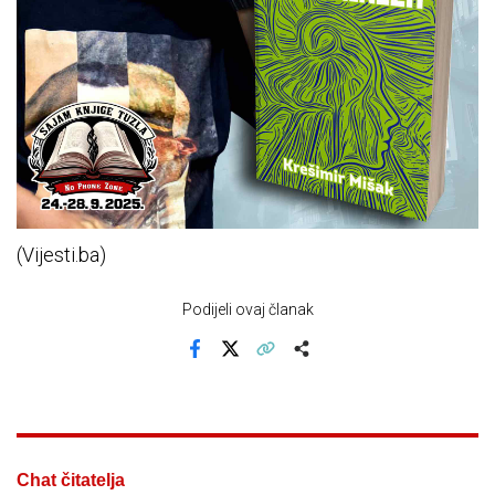
(Vijesti.ba)
Podijeli ovaj članak
Facebook
X
Kopiraj link
Više
Chat čitatelja