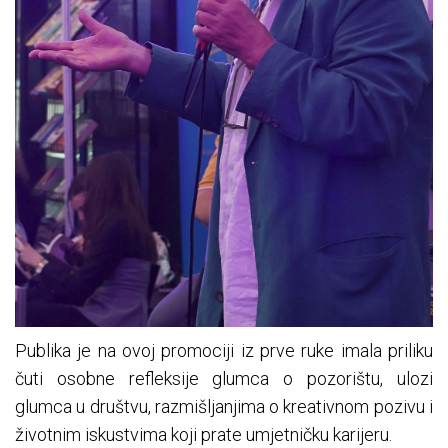
Publika je na ovoj promociji iz prve ruke imala priliku
čuti osobne refleksije glumca o pozorištu, ulozi
glumca u društvu, razmišljanjima o kreativnom pozivu i
životnim iskustvima koji prate umjetničku karijeru.