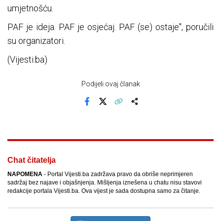
umjetnošću.
PAF je ideja. PAF je osjećaj. PAF (se) ostaje", poručili
su organizatori.
(Vijesti.ba)
Podijeli ovaj članak
Facebook
X
Kopiraj link
Više
Chat čitatelja
NAPOMENA
- Portal Vijesti.ba zadržava pravo da obriše neprimjeren
sadržaj bez najave i objašnjenja. Mišljenja iznešena u chatu nisu stavovi
redakcije portala Vijesti.ba. Ova vijest je sada dostupna samo za čitanje.