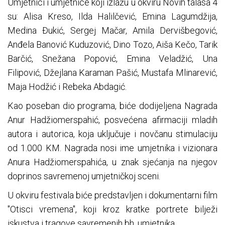
Umjetnici i umjetnice koji izlažu u okviru Novih talasa 4
su: Alisa Kreso, Ilda Halilčević, Emina Lagumdžija,
Medina Đukić, Sergej Mačar, Amila Dervišbegović,
Anđela Banović Kuduzović, Dino Tozo, Aiša Kečo, Tarik
Barčić, Snežana Popović, Emina Veladžić, Una
Filipović, Džejlana Karaman Pašić, Mustafa Mlinarević,
Maja Hodžić i Rebeka Abdagić.
Kao poseban dio programa, biće dodijeljena Nagrada
Anur Hadžiomerspahić, posvećena afirmaciji mladih
autora i autorica, koja uključuje i novčanu stimulaciju
od 1.000 KM. Nagrada nosi ime umjetnika i vizionara
Anura Hadžiomerspahića, u znak sjećanja na njegov
doprinos savremenoj umjetničkoj sceni.
U okviru festivala biće predstavljen i dokumentarni film
"Otisci vremena", koji kroz kratke portrete bilježi
iskustva i tragove savremenih bh. umjetnika.