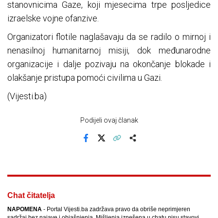
stanovnicima Gaze, koji mjesecima trpe posljedice
izraelske vojne ofanzive.
Organizatori flotile naglašavaju da se radilo o mirnoj i
nenasilnoj humanitarnoj misiji, dok međunarodne
organizacije i dalje pozivaju na okončanje blokade i
olakšanje pristupa pomoći civilima u Gazi.
(Vijesti.ba)
Podijeli ovaj članak
Facebook
X
Kopiraj link
Više
Chat čitatelja
NAPOMENA
- Portal Vijesti.ba zadržava pravo da obriše neprimjeren
sadržaj bez najave i objašnjenja. Mišljenja iznešena u chatu nisu stavovi