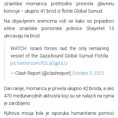
izraelska mornarica prethodno presrela glavninu
konvoja – ukupno 41 brod iz flotile Global Sumud.
Na objavljenim snimcima vidi se kako se pripadnici
elitne izraelske pomorske jedinice Shayetet 13
ukrcavaju na brod.
WATCH: Israeli forces raid the only remaining
vessel of the Gaza-bound Global Sumud Flotilla.
pic.twitter.com/fDLaGgpULU
— Clash Report (@clashreport)
October 3, 2025
Dan ranije, mornarica je privela ukupno 42 broda, a oko
470 međunarodnih aktivista koji su se nalazili na njima
je zarobljeno.
Njihova misija bila je isporuka humanitarne pomoći