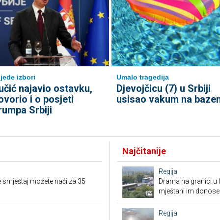
ijede izbori
Umalo tragedija
učić najavio ostavku,
Djevojčicu (7) u Srbiji
ovorio i o posjeti
usisao vakum na baze
rumpa Srbiji
Najčitanije
Regija
 smještaj možete naći za 35
Drama na granici u 
mještani im donose
Regija