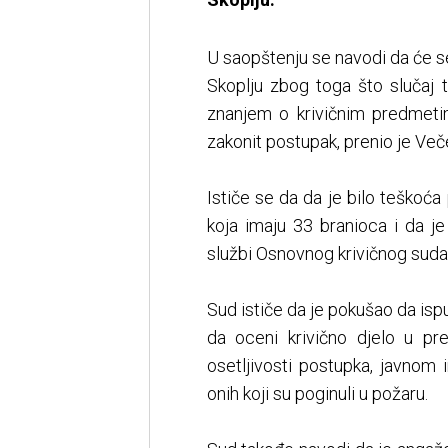
U saopštenju se navodi da će 
Skoplju zbog toga što slučaj 
znanjem o krivičnim predmetim
zakonit postupak, prenio je Veče
Ističe se da da je bilo teškoća
koja imaju 33 branioca i da j
službi Osnovnog krivičnog suda 
Sud ističe da je pokušao da isp
da oceni krivično djelo u p
osetljivosti postupka, javnom 
onih koji su poginuli u požaru.