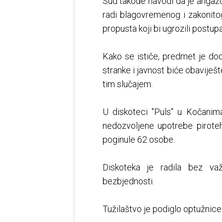
Sud takođe navodi da je angaž
radi blagovremenog i zakonito
propusta koji bi ugrozili postupa
Kako se ističe, predmet je dod
stranke i javnost biće obaviješ
tim slučajem.
U diskoteci "Puls" u Kočanim
nedozvoljene upotrebe pirot
poginule 62 osobe.
Diskoteka je radila bez va
bezbjednosti.
Tužilaštvo je podiglo optužnice pr