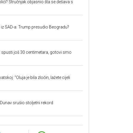
lići? Stručnjak objasnio šta se dešava s
iju iz SAD-a: Trump presudio Beogradu?
 spusti još 30 centimetara, gotovi smo
skoj: "Oluja je bila zločin, lažete cijeli
: Dunav srušio stoljetni rekord