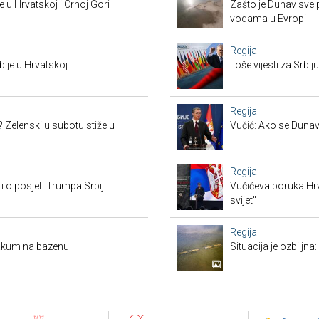
 u Hrvatskoj i Crnoj Gori
Zašto je Dunav sve p
vodama u Evropi
Regija
bije u Hrvatskoj
Loše vijesti za Srb
Regija
? Zelenski u subotu stiže u
Vučić: Ako se Dunav
Regija
i o posjeti Trumpa Srbiji
Vučićeva poruka Hrvat
svijet"
Regija
 vakum na bazenu
Situacija je ozbiljna