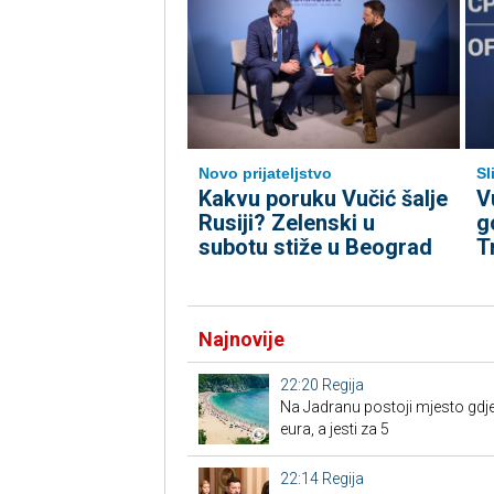
Novo prijateljstvo
Sl
Kakvu poruku Vučić šalje
V
Rusiji? Zelenski u
g
subotu stiže u Beograd
T
Najnovije
22:20
Regija
Na Jadranu postoji mjesto gdje
eura, a jesti za 5
22:14
Regija