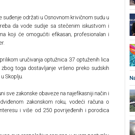
se suđenje održati u Osnovnom krivičnom sudu u
treba da vode sudije sa stečenim iskustvom i
a koji će omogućiti efikasan, profesionalan i
r.
 prilikom uručivanja optužnica 37 optuženih lica
e zbog toga dostavljanje vršeno preko sudskih
u Skoplju.
Na
uni sve zakonske obaveze na najefikasniji način i
redviđenom zakonskom roku, vodeći računa o
interesu i više od 250 povrijeđenih i porodica