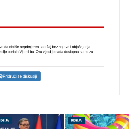
avo da obriše neprimjeren sadržaj bez najave i objašnjenja.
kcije portala Vijesti.ba. Ova vijest je sada dostupna samo za
Pridruži se diskusiji
REGIJA
REGIJA