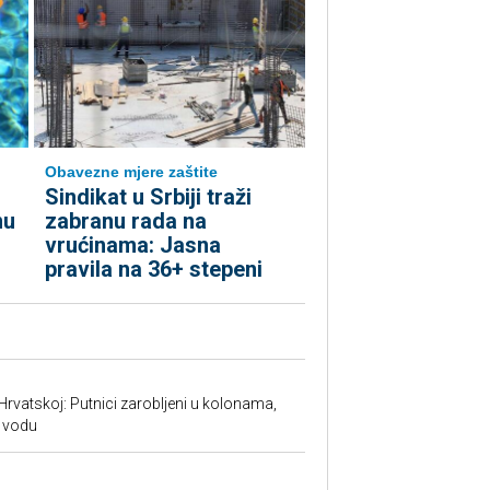
Obavezne mjere zaštite
Sindikat u Srbiji traži
nu
zabranu rada na
vrućinama: Jasna
pravila na 36+ stepeni
Hrvatskoj: Putnici zarobljeni u kolonama,
 vodu