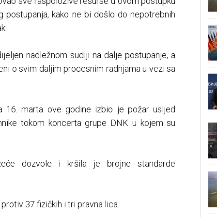
ovao sve raspoložive resurse u ovom postupku
g postupanja, kako ne bi došlo do nepotrebnih
k.
ijeljen nadležnom sudiji na dalje postupanje, a
teni o svim daljim procesnim radnjama u vezi sa
a 16. marta ove godine izbio je požar usljed
ehnike tokom koncerta grupe DNK u kojem su
žeće dozvole i kršila je brojne standarde
otiv 37 fizičkih i tri pravna lica.