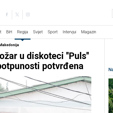
t
BiH
Regija
Svijet
Sport
Intervjui
Magazin
a Makedonija
žar u diskoteci "Puls"
potpunosti potvrđena
Na