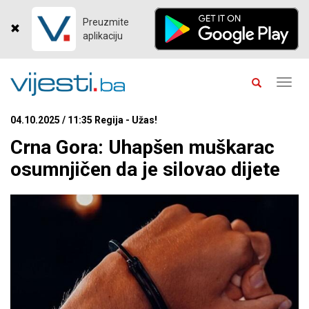
Preuzmite
aplikaciju
Toggl
navig
04.10.2025 / 11:35 Regija - Užas!
Crna Gora: Uhapšen muškarac
osumnjičen da je silovao dijete