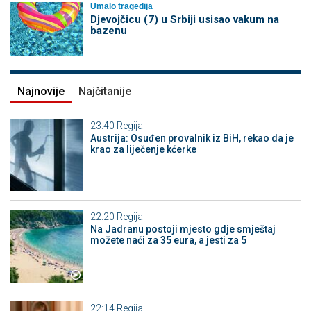
Umalo tragedija
Djevojčicu (7) u Srbiji usisao vakum na
bazenu
Najnovije
Najčitanije
23:40
Regija
Austrija: Osuđen provalnik iz BiH, rekao da je
krao za liječenje kćerke
22:20
Regija
Na Jadranu postoji mjesto gdje smještaj
možete naći za 35 eura, a jesti za 5
22:14
Regija