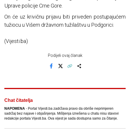
Uprave policije Crne Gore.
On će uz krivičnu prijavu biti priveden postupajućem
tužiocu u Višem državnom tužilaštvu u Podgorici.
(Vijesti.ba)
Podijeli ovaj članak
Facebook
X
Kopiraj link
Više
Chat čitatelja
NAPOMENA
- Portal Vijesti.ba zadržava pravo da obriše neprimjeren
sadržaj bez najave i objašnjenja. Mišljenja iznešena u chatu nisu stavovi
redakcije portala Vijesti.ba. Ova vijest je sada dostupna samo za čitanje.