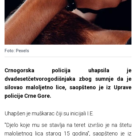
Foto: Pexels
Crnogorska policija uhapsila je
dvadesetčetvorogodišnjaka zbog sumnje da je
silovao maloljetno lice, saopšteno je iz Uprave
policije Crne Gore.
Uhapšen je muškarac čiji su inicijali I.E.
"Djelo koje mu se stavlja na teret izvršio je na štetu
maloljetnog lica starog 15 godina", saopšteno je iz