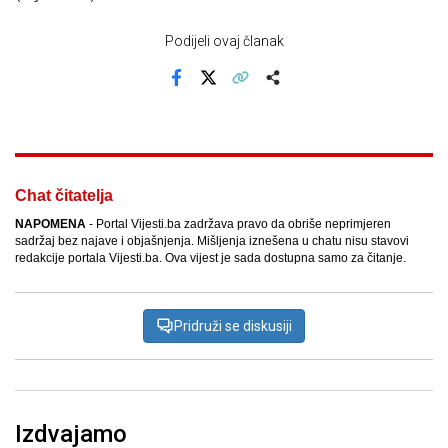
Podijeli ovaj članak
Facebook
X
Kopiraj link
Više
Chat čitatelja
NAPOMENA
- Portal Vijesti.ba zadržava pravo da obriše neprimjeren
sadržaj bez najave i objašnjenja. Mišljenja iznešena u chatu nisu stavovi
redakcije portala Vijesti.ba. Ova vijest je sada dostupna samo za čitanje.
Pridruži se diskusiji
Izdvajamo