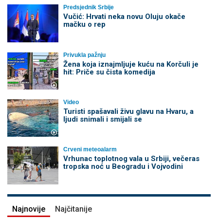
Predsjednik Srbije
Vučić: Hrvati neka novu Oluju okače
mačku o rep
Privukla pažnju
Žena koja iznajmljuje kuću na Korčuli je
hit: Priče su čista komedija
Video
Turisti spašavali živu glavu na Hvaru, a
ljudi snimali i smijali se
Crveni meteoalarm
Vrhunac toplotnog vala u Srbiji, večeras
tropska noć u Beogradu i Vojvodini
Najnovije
Najčitanije