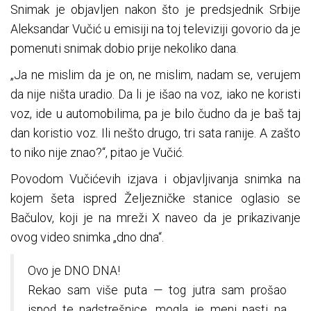
Snimak je objavljen nakon što je predsjednik Srbije
Aleksandar Vučić u emisiji na toj televiziji govorio da je
pomenuti snimak dobio prije nekoliko dana.
„Ja ne mislim da je on, ne mislim, nadam se, verujem
da nije ništa uradio. Da li je išao na voz, iako ne koristi
voz, ide u automobilima, pa je bilo čudno da je baš taj
dan koristio voz. Ili nešto drugo, tri sata ranije. A zašto
to niko nije znao?“, pitao je Vučić.
Povodom Vučićevih izjava i objavljivanja snimka na
kojem šeta ispred Željezničke stanice oglasio se
Bačulov, koji je na mreži X naveo da je prikazivanje
ovog video snimka „dno dna“.
Ovo je DNO DNA!
Rekao sam više puta — tog jutra sam prošao
ispod te nadstrešnice, mogla je meni pasti na