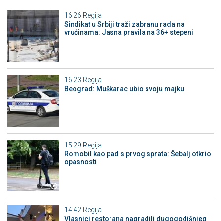
16:26
Regija
Sindikat u Srbiji traži zabranu rada na
vrućinama: Jasna pravila na 36+ stepeni
16:23
Regija
Beograd: Muškarac ubio svoju majku
15:29
Regija
Romobil kao pad s prvog sprata: Šebalj otkrio
opasnosti
14:42
Regija
Vlasnici restorana nagradili dugogodišnjeg