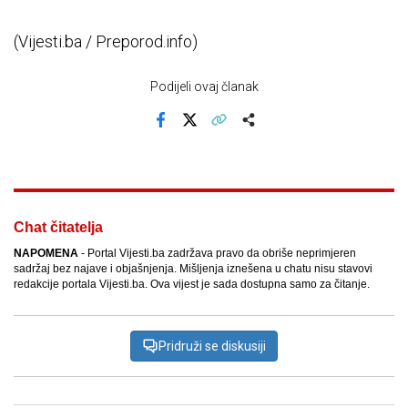
(Vijesti.ba / Preporod.info)
Podijeli ovaj članak
Facebook
X
Kopiraj link
Više
Chat čitatelja
NAPOMENA
- Portal Vijesti.ba zadržava pravo da obriše neprimjeren
sadržaj bez najave i objašnjenja. Mišljenja iznešena u chatu nisu stavovi
redakcije portala Vijesti.ba. Ova vijest je sada dostupna samo za čitanje.
Pridruži se diskusiji