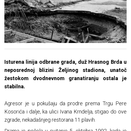
Isturena linija odbrane grada, duž Hrasnog Brda u
neposrednoj blizini Željinog stadiona, unatoč
žestokom dvodnevnom granatiranju ostala je
stabilna.
Agresor je u pokušaju da prodre prema Trgu Pere
Kosorića i dalje, ka ulici Ivana Krndelja, stigao do ove
zgrade, nekadašnjeg restorana 11 plavih.
Drama je počela u svitanje 5. oktobra 1992, kada je