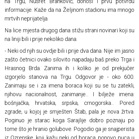
na Trgu, Nusret Branković, donosi i prvu potvrdu
informacije. Kaže da na Željinom stadionu ima mnogo
mrtvih neprijatelja.
Na lice mjesta drugog dana stižu strani novinari koji su
na liniji bili i prije nekoliko dana.
- Neki od njih su ovdje bili i prije dva dana. Nije im jasno
zašto četnici ovako silovito napadaju baš preko Trga i
Hrasnog Brda. Zanima ih i koliko je od prekjučer
izgorjelo stanova na Trgu. Odgovor je - oko 600.
Zanimaju se i za imena boraca koji su se tu zatekli,
njihovu nacionalnost, zanimanje... I bilježe imena:
bošnjačka, hrvatska, srpska, crnogorska... Pored
zgrade, u kojoj je smješten Štab, pala je nova žrtva.
Poginuo je starac koga Sarajlije dobro poznaju po
tome što je hranio golubove. Pogodio ga je snajperista
iz Ozrenske, koji, kažu neki od boraca, ponovo puca u