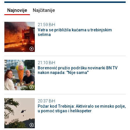
Najnovije
Najčitanije
21:59
BiH
Vatra se približila kućama u trebinjskim
selima
21:10
BiH
Borenović pružio podršku novinarki BN TV
nakon napada: "Nije sama"
20:37
BiH
Požar kod Trebinja: Aktiviralo se minsko polje,
u pomoć stigao i helikopeter