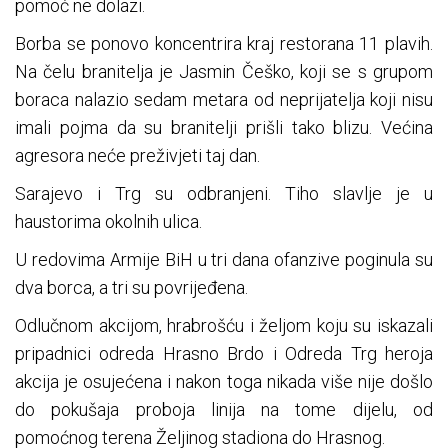
pomoć ne dolazi.
Borba se ponovo koncentrira kraj restorana 11 plavih.
Na čelu branitelja je Jasmin Češko, koji se s grupom
boraca nalazio sedam metara od neprijatelja koji nisu
imali pojma da su branitelji prišli tako blizu. Većina
agresora neće preživjeti taj dan.
Sarajevo i Trg su odbranjeni. Tiho slavlje je u
haustorima okolnih ulica.
U redovima Armije BiH u tri dana ofanzive poginula su
dva borca, a tri su povrijeđena.
Odlučnom akcijom, hrabrošću i željom koju su iskazali
pripadnici odreda Hrasno Brdo i Odreda Trg heroja
akcija je osujećena i nakon toga nikada više nije došlo
do pokušaja proboja linija na tome dijelu, od
pomoćnog terena Željinog stadiona do Hrasnog.