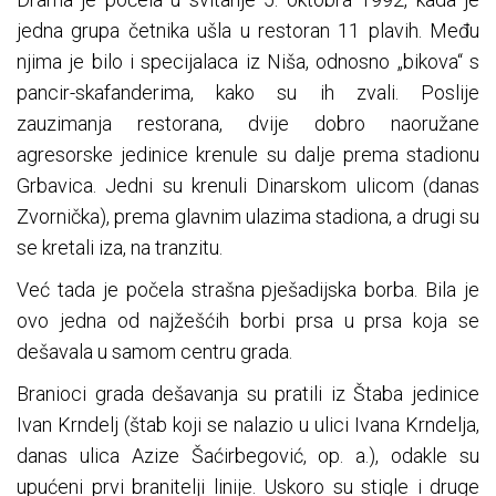
jedna grupa četnika ušla u restoran 11 plavih. Među
njima je bilo i specijalaca iz Niša, odnosno „bikova“ s
pancir-skafanderima, kako su ih zvali. Poslije
zauzimanja restorana, dvije dobro naoružane
agresorske jedinice krenule su dalje prema stadionu
Grbavica. Jedni su krenuli Dinarskom ulicom (danas
Zvornička), prema glavnim ulazima stadiona, a drugi su
se kretali iza, na tranzitu.
Već tada je počela strašna pješadijska borba. Bila je
ovo jedna od najžešćih borbi prsa u prsa koja se
dešavala u samom centru grada.
Branioci grada dešavanja su pratili iz Štaba jedinice
Ivan Krndelj (štab koji se nalazio u ulici Ivana Krndelja,
danas ulica Azize Šaćirbegović, op. a.), odakle su
upućeni prvi branitelji linije. Uskoro su stigle i druge