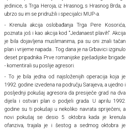
jedinice, s Trga Heroja, iz Hrasnog, s Hrasnog Brda, a
ubrzo su im se pridružili i specijalci MUP-a.
- Krenula akcija oslobađanja Trga Pere Kosorića,
poznata još i kao akcija kod "Jedanaest plavih". Akcija
je bila dojavljena muslimanima, pa su oni znali tačan
plan i vrijeme napada... Tog dana je na Grbavici izginulo
deset pripadnika Prve romanijske pješadijske brigade
- komentirali su poslije agresori.
- To je bila jedna od najsloženijih operacija koja je
1992. godine izvedena na području Sarajeva, a ujedno i
posljednji pokušaj agresora da presiječe grad na dva
dijela i ostvari plan o podjeli grada. U aprilu 1992.
godine su ti pokušaji u nekoliko navrata spriječeni, a
novi pokušaj se desio 5. oktobra kada je krenula
ofanziva, trajala je i šestog a sedmog oktobra je