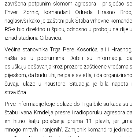
završena potpunim slomom agresora - prisjećao se
Enver Zornić, komandant Odreda Hrasno Brdo,
naglasivši kako je zaštitni puk Štaba vrhovne komande
RS-a bio direktno u špicu, odnosno u proboju na dijelu
iznad stadiona Grbavica.
Većina stanovnika Trga Pere Kosorića, ali i Hrasnog,
našla se u podrumima. Dobili su informaciju da
osluškuju dešavanja kroz prozore zaštićene vrećama s
pijeskom, da budu tihi, ne pale svjetla, i da organizirano
čuvaju ulaze u haustore. Situacija je bila napeta i
stravična.
Prve informacije koje dolaze do Trga bile su kada su u
štabu Ivana Krndelja presreli radioporuku agresora da
im hitno šalju pojačanja prema 11 plavih, jer „ima
mnogo mrtvih i ranjenih“. Zamjenik komandira jedinice