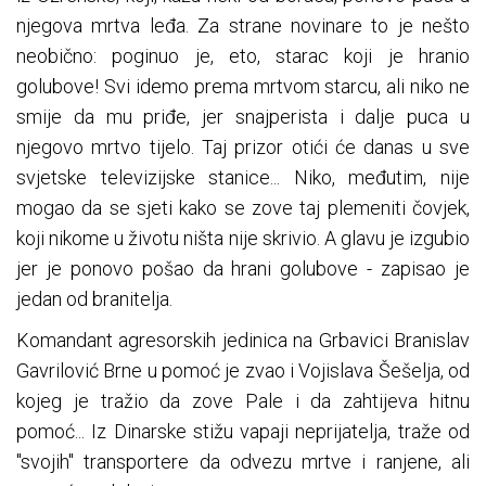
njegova mrtva leđa. Za strane novinare to je nešto
neobično: poginuo je, eto, starac koji je hranio
golubove! Svi idemo prema mrtvom starcu, ali niko ne
smije da mu priđe, jer snajperista i dalje puca u
njegovo mrtvo tijelo. Taj prizor otići će danas u sve
svjetske televizijske stanice... Niko, međutim, nije
mogao da se sjeti kako se zove taj plemeniti čovjek,
koji nikome u životu ništa nije skrivio. A glavu je izgubio
jer je ponovo pošao da hrani golubove - zapisao je
jedan od branitelja.
Komandant agresorskih jedinica na Grbavici Branislav
Gavrilović Brne u pomoć je zvao i Vojislava Šešelja, od
kojeg je tražio da zove Pale i da zahtijeva hitnu
pomoć... Iz Dinarske stižu vapaji neprijatelja, traže od
"svojih" transportere da odvezu mrtve i ranjene, ali