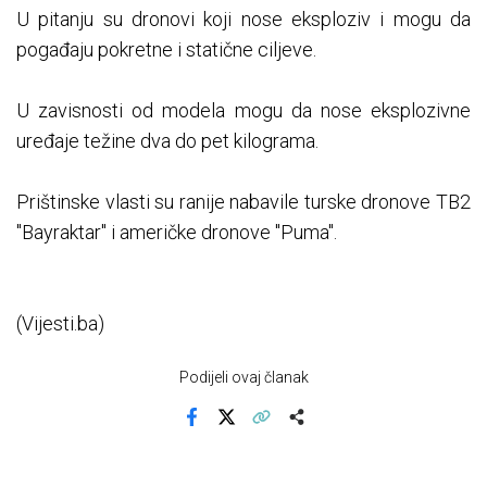
U pitanju su dronovi koji nose eksploziv i mogu da
pogađaju pokretne i statične ciljeve.
U zavisnosti od modela mogu da nose eksplozivne
uređaje težine dva do pet kilograma.
Prištinske vlasti su ranije nabavile turske dronove TB2
"Bayraktar" i američke dronove "Puma".
(Vijesti.ba)
Podijeli ovaj članak
Facebook
X
Kopiraj link
Više