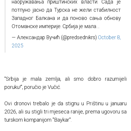
наоружавања приштинских власти. Сада је
потпуно јасно да Турска не жели стабилност
Западног Балкана и да поново сања обнову
Отоманске империје. Србија је мала…
— Александар Вучић (@predsednikrs)
October 8,
2025
"Srbija je mala zemlja, ali smo dobro razumijeli
poruku!", poručio je Vučić.
Ovi dronovi trebalo je da stignu u Prištinu u januaru
2026, ali su stigli tri mjeseca ranije, prema ugovoru sa
turskom kompanijom "Baykar".