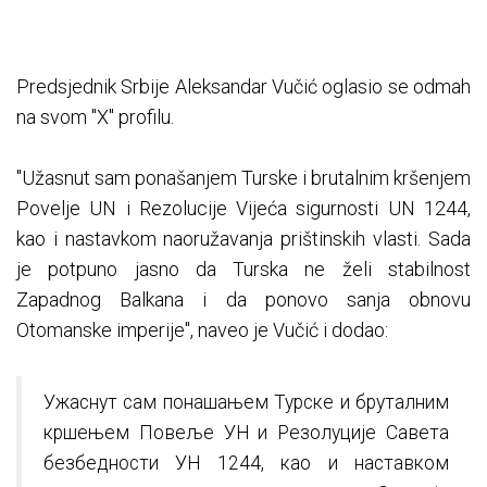
Predsjednik Srbije Aleksandar Vučić oglasio se odmah
na svom "X" profilu.
"Užasnut sam ponašanjem Turske i brutalnim kršenjem
Povelje UN i Rezolucije Vijeća sigurnosti UN 1244,
kao i nastavkom naoružavanja prištinskih vlasti. Sada
je potpuno jasno da Turska ne želi stabilnost
Zapadnog Balkana i da ponovo sanja obnovu
Otomanske imperije", naveo je Vučić i dodao:
Ужаснут сам понашањем Турске и бруталним
кршењем Повеље УН и Резолуције Савета
безбедности УН 1244, као и наставком