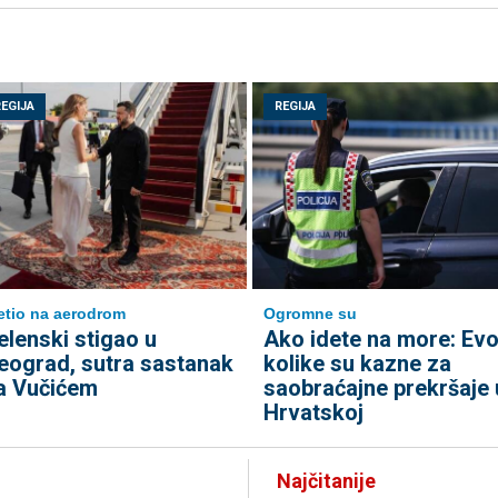
REGIJA
REGIJA
etio na aerodrom
Ogromne su
elenski stigao u
Ako idete na more: Ev
eograd, sutra sastanak
kolike su kazne za
a Vučićem
saobraćajne prekršaje 
Hrvatskoj
Najčitanije