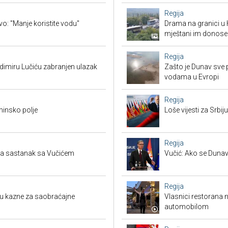
Regija
vo: "Manje koristite vodu"
Drama na granici u 
mještani im donose
Regija
adimiru Lučiću zabranjen ulazak
Zašto je Dunav sve p
vodama u Evropi
Regija
minsko polje
Loše vijesti za Srb
Regija
tra sastanak sa Vučićem
Vučić: Ako se Dunav
Regija
su kazne za saobraćajne
Vlasnici restorana 
automobilom