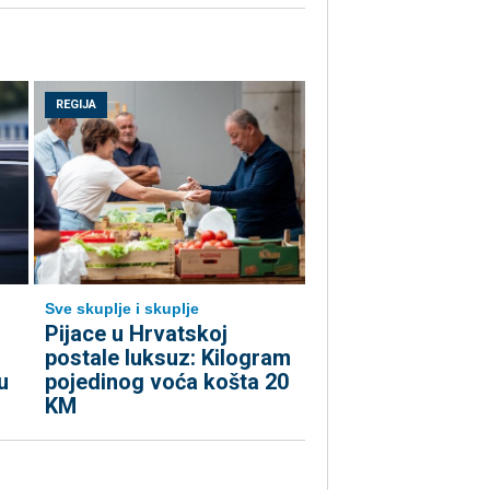
REGIJA
Sve skuplje i skuplje
o
Pijace u Hrvatskoj
postale luksuz: Kilogram
u
pojedinog voća košta 20
KM