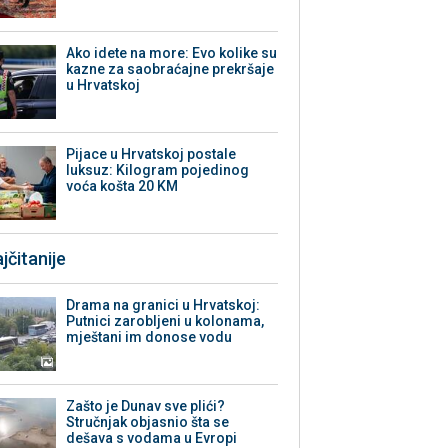
Ako idete na more: Evo kolike su
kazne za saobraćajne prekršaje
u Hrvatskoj
Pijace u Hrvatskoj postale
luksuz: Kilogram pojedinog
voća košta 20 KM
jčitanije
Drama na granici u Hrvatskoj:
Putnici zarobljeni u kolonama,
mještani im donose vodu
Zašto je Dunav sve plići?
Stručnjak objasnio šta se
dešava s vodama u Evropi