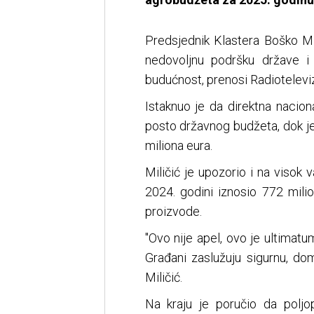
Predsjednik Klastera Boško Mil
nedovoljnu podršku države 
budućnost, prenosi Radioteleviz
Istaknuo je da direktna nacion
posto državnog budžeta, dok je
miliona eura.
Miličić je upozorio i na visok v
2024. godini iznosio 772 mil
proizvode.
"Ovo nije apel, ovo je ultimatu
Građani zaslužuju sigurnu, do
Miličić.
Na kraju je poručio da poljop