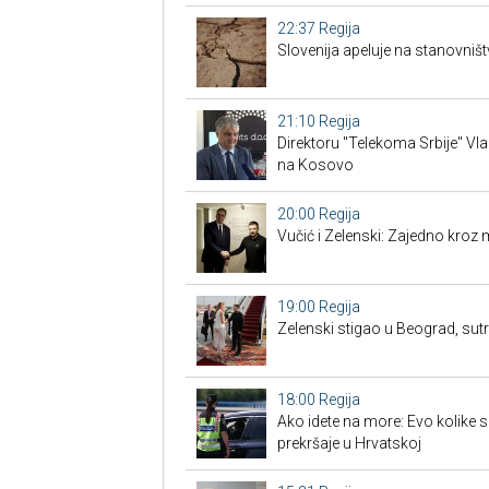
22:37
Regija
Slovenija apeluje na stanovništ
21:10
Regija
Direktoru "Telekoma Srbije" Vl
na Kosovo
20:00
Regija
Vučić i Zelenski: Zajedno kroz 
19:00
Regija
Zelenski stigao u Beograd, su
18:00
Regija
Ako idete na more: Evo kolike 
prekršaje u Hrvatskoj