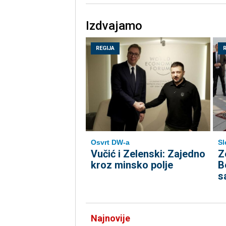
Izdvajamo
REGIJA
Osvrt DW-a
Sl
Vučić i Zelenski: Zajedno
Z
kroz minsko polje
B
s
Najnovije