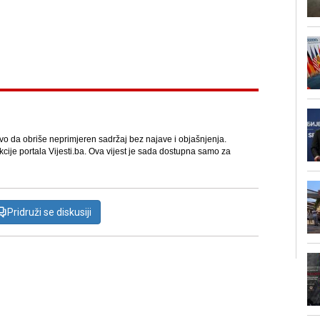
avo da obriše neprimjeren sadržaj bez najave i objašnjenja.
kcije portala Vijesti.ba. Ova vijest je sada dostupna samo za
Pridruži se diskusiji