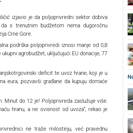
ičić izjavio je da poljoprivredni sektor dobiva
i da s trenutnim budžetom nema dugoročnu
ija Crne Gore.
alna podrška poljoprivredi iznosi manje od 0,8
 ukupni agrobudžet, uključujući EU donacije, 77
anjskotrgovinski deficit te uvoz hrane, koji je u
Na
iona eura, pozvavši građane da kupuju domaće
m. Minut do 12 je! Poljoprivreda zaslužuje više.
maću hranu, a ne ovisnost od uvoza“, rekao je
rivrednici ne traže milostinju, već pravednu