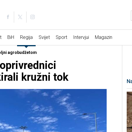
t
BiH
Regija
Svijet
Sport
Intervjui
Magazin
voljni agrobudžetom
oprivrednici
irali kružni tok
Na