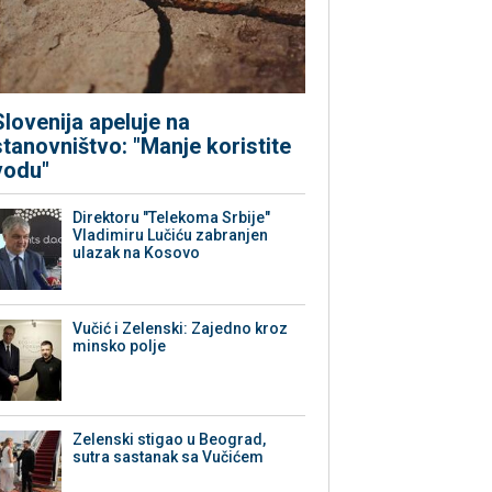
Slovenija apeluje na
stanovništvo: "Manje koristite
vodu"
Direktoru "Telekoma Srbije"
Vladimiru Lučiću zabranjen
ulazak na Kosovo
Vučić i Zelenski: Zajedno kroz
minsko polje
Zelenski stigao u Beograd,
sutra sastanak sa Vučićem