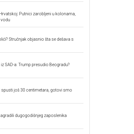
Hrvatskoj: Putnici zarobljeni u kolonama,
 vodu
lići? Stručnjak objasnio šta se dešava s
iju iz SAD-a: Trump presudio Beogradu?
 spusti još 30 centimetara, gotovi smo
nagradili dugogodišnjeg zaposlenika