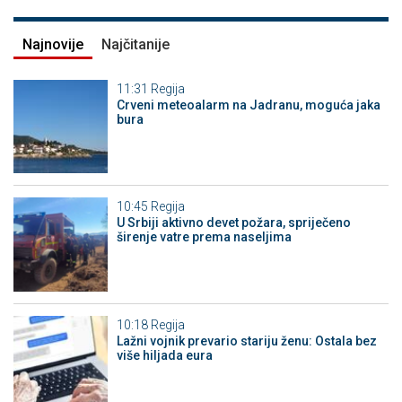
Najnovije
Najčitanije
11:31
Regija
Crveni meteoalarm na Jadranu, moguća jaka
bura
10:45
Regija
U Srbiji aktivno devet požara, spriječeno
širenje vatre prema naseljima
10:18
Regija
Lažni vojnik prevario stariju ženu: Ostala bez
više hiljada eura