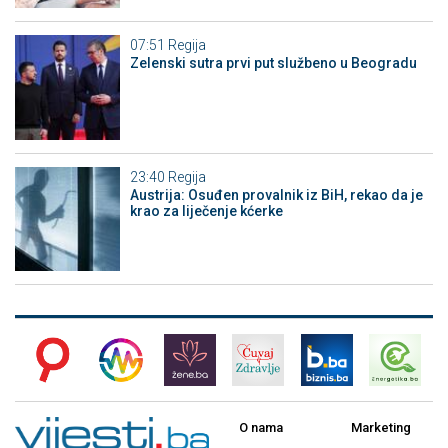
07:51
Regija
Zelenski sutra prvi put službeno u Beogradu
23:40
Regija
Austrija: Osuđen provalnik iz BiH, rekao da je
krao za liječenje kćerke
O nama
Marketing