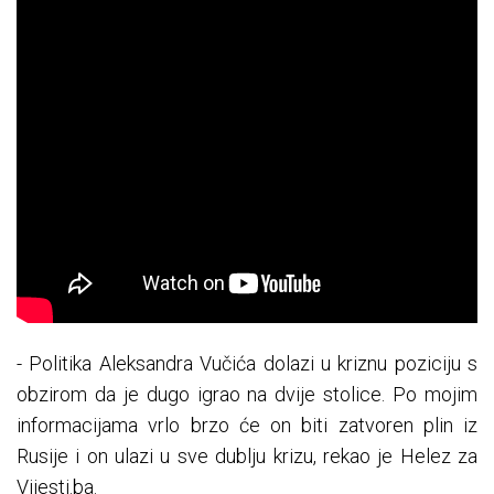
- Politika Aleksandra Vučića dolazi u kriznu poziciju s
obzirom da je dugo igrao na dvije stolice. Po mojim
informacijama vrlo brzo će on biti zatvoren plin iz
Rusije i on ulazi u sve dublju krizu, rekao je Helez za
Vijesti.ba.