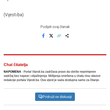
(Vijesti.ba)
Podijeli ovaj članak
Facebook
X
Kopiraj link
Više
Chat čitatelja
NAPOMENA
- Portal Vijesti.ba zadržava pravo da obriše neprimjeren
sadržaj bez najave i objašnjenja. Mišljenja iznešena u chatu nisu stavovi
redakcije portala Vijesti.ba. Ova vijest je sada dostupna samo za čitanje.
Pridruži se diskusiji