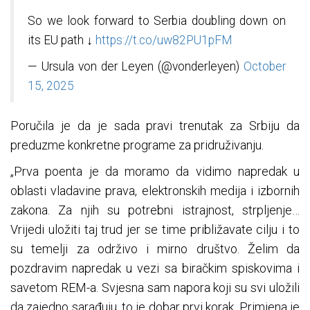
So we look forward to Serbia doubling down on
its EU path ↓
https://t.co/uw82PU1pFM
— Ursula von der Leyen (@vonderleyen)
October
15, 2025
Poručila je da je sada pravi trenutak za Srbiju da
preduzme konkretne programe za pridruživanju.
„Prva poenta je da moramo da vidimo napredak u
oblasti vladavine prava, elektronskih medija i izbornih
zakona. Za njih su potrebni istrajnost, strpljenje…
Vrijedi uložiti taj trud jer se time približavate cilju i to
su temelji za održivo i mirno društvo. Želim da
pozdravim napredak u vezi sa biračkim spiskovima i
savetom REM-a. Svjesna sam napora koji su svi uložili
da zajedno sarađuju, to je dobar prvi korak. Primjena je