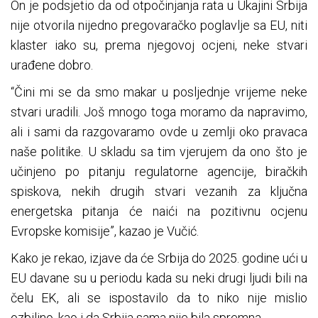
On je podsjetio da od otpočinjanja rata u Ukajini Srbija
nije otvorila nijedno pregovaračko poglavlje sa EU, niti
klaster iako su, prema njegovoj ocjeni, neke stvari
urađene dobro.
“Čini mi se da smo makar u posljednje vrijeme neke
stvari uradili. Još mnogo toga moramo da napravimo,
ali i sami da razgovaramo ovde u zemlji oko pravaca
naše politike. U skladu sa tim vjerujem da ono što je
učinjeno po pitanju regulatorne agencije, biračkih
spiskova, nekih drugih stvari vezanih za ključna
energetska pitanja će naići na pozitivnu ocjenu
Evropske komisije”, kazao je Vučić.
Kako je rekao, izjave da će Srbija do 2025. godine ući u
EU davane su u periodu kada su neki drugi ljudi bili na
čelu EK, ali se ispostavilo da to niko nije mislio
ozbiljno, kao i da Srbija sama nije bila spremna.