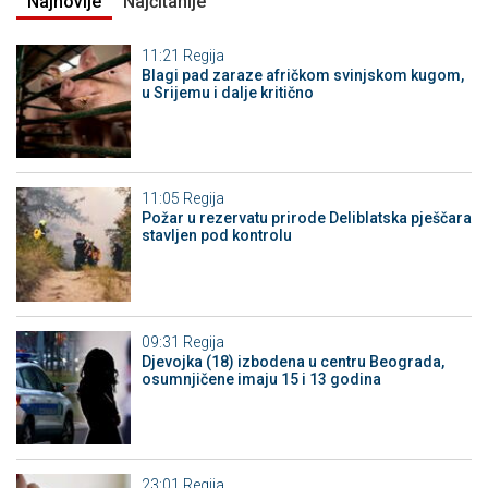
Najnovije
Najčitanije
11:21
Regija
Blagi pad zaraze afričkom svinjskom kugom,
u Srijemu i dalje kritično
11:05
Regija
Požar u rezervatu prirode Deliblatska pješčara
stavljen pod kontrolu
09:31
Regija
Djevojka (18) izbodena u centru Beograda,
osumnjičene imaju 15 i 13 godina
23:01
Regija