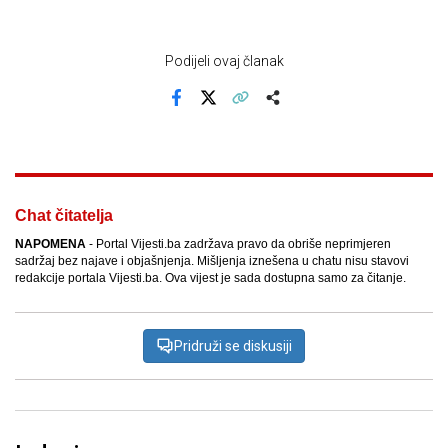
Podijeli ovaj članak
Facebook
X
Kopiraj link
Više
Chat čitatelja
NAPOMENA
- Portal Vijesti.ba zadržava pravo da obriše neprimjeren
sadržaj bez najave i objašnjenja. Mišljenja iznešena u chatu nisu stavovi
redakcije portala Vijesti.ba. Ova vijest je sada dostupna samo za čitanje.
Pridruži se diskusiji