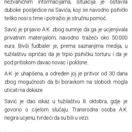
nezvaničnim informacijama, situacija je ostavila
duboke posljedice na Savića, koji se navodno psihički
teško nosi s time i potražio je stručnu pomoć.
Savić je prijavio A.K. zbog sumnje da ga je ucjenjivala
privatnim materijalom, navodno tražeći oko 50.000
eura. Bivši fudbaler je, prema saznanjima medija, u
tužilaštvu ispričao da je trpio psihičku torturu i da je
pod pritiskom davao novac i poklone.
A.K. je uhapšena, a određen joj je pritvor od 30 dana
zbog mogućnosti da bi boravkom na slobodi mogla
uticati na dokaze.
Savić je dao iskaz u tužilaštvu 8. oktobra, gdje je
govorio o cijelom slučaju. Transrodna osoba A.K.
negira ucjenu, tvrdeći da su bili u vezi.