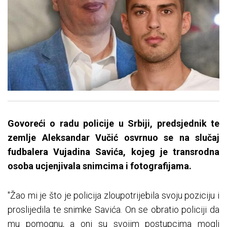
Govoreći o radu policije u Srbiji, predsjednik te
zemlje Aleksandar Vučić osvrnuo se na slučaj
fudbalera Vujadina Savića, kojeg je transrodna
osoba ucjenjivala snimcima i fotografijama.
"Žao mi je što je policija zloupotrijebila svoju poziciju i
proslijedila te snimke Savića. On se obratio policiji da
mu pomognu, a oni su svojim postupcima mogli