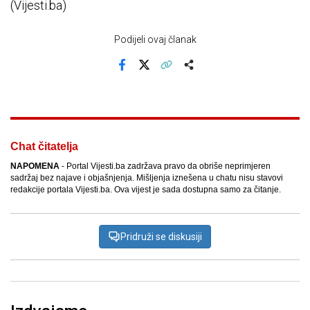
(Vijesti.ba)
Podijeli ovaj članak
Facebook
X
Kopiraj link
Više
Chat čitatelja
NAPOMENA
- Portal Vijesti.ba zadržava pravo da obriše neprimjeren
sadržaj bez najave i objašnjenja. Mišljenja iznešena u chatu nisu stavovi
redakcije portala Vijesti.ba. Ova vijest je sada dostupna samo za čitanje.
Pridruži se diskusiji