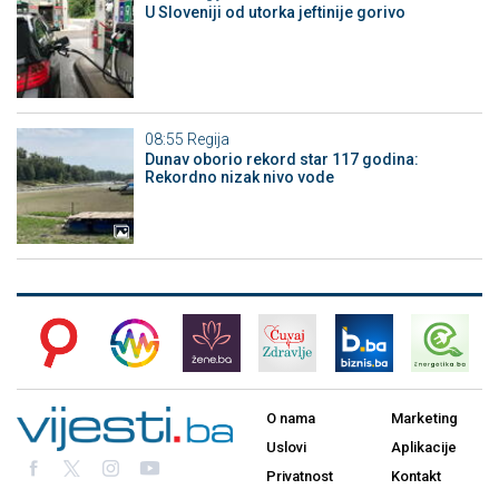
U Sloveniji od utorka jeftinije gorivo
08:55
Regija
Dunav oborio rekord star 117 godina:
Rekordno nizak nivo vode
O nama
Marketing
Uslovi
Aplikacije
Privatnost
Kontakt