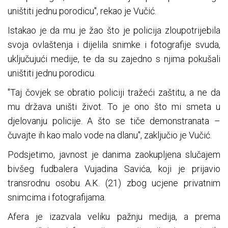
uništiti jednu porodicu", rekao je Vučić.
Istakao je da mu je žao što je policija zloupotrijebila
svoja ovlaštenja i dijelila snimke i fotografije svuda,
uključujući medije, te da su zajedno s njima pokušali
uništiti jednu porodicu.
"Taj čovjek se obratio policiji tražeći zaštitu, a ne da
mu država uništi život. To je ono što mi smeta u
djelovanju policije. A što se tiče demonstranata –
čuvajte ih kao malo vode na dlanu", zaključio je Vučić.
Podsjetimo, javnost je danima zaokupljena slučajem
bivšeg fudbalera Vujadina Savića, koji je prijavio
transrodnu osobu A.K. (21) zbog ucjene privatnim
snimcima i fotografijama.
Afera je izazvala veliku pažnju medija, a prema