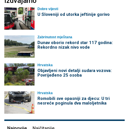
Izdvajamo
Dobre vijesti
U Sloveniji od utorka jeftinije gorivo
Zabrinutost mještana
Dunav oborio rekord star 117 godina:
Rekordno nizak nivo vode
Hrvatska
Objavljeni novi detalji sudara vozova:
Povrijeđeno 25 osoba
Hrvatska
Romobili sve opasniji za djecu: U tri
nesreće poginula dva maloljetnika
Najnovije
Najčitanije