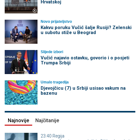
Hrvatskoj
Novo prijateljstvo
Kakvu poruku Vučić šalje Rusiji? Zelenski
u subotu stiže u Beograd
Slijede izbori
Vučić najavio ostavku, govorio i o posjeti
Trumpa Srbiji
Umalo tragedija
Djevojčicu (7) u Srbiji usisao vakum na
bazenu
Najnovije
Najčitanije
23:40
Regija