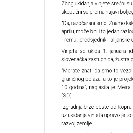
Zbog ukidanja vinjete srećni su u
skeptični su prema najavi bolje
“Da, razočarani smo. Znamo kakv
aprilu, može biti i to jedan razl
Tremul, predsjednik Talijanske u
Vinjeta se ukida 1. januara i
slovenačka zastupnica, žustra pr
“Morate znati da smo to vezal
graničnog pelaza, a to je projek
10 godina”, naglasila je Meir
(SD).
Izgradnja brze ceste od Kopra 
uz ukidanje vinjeta upravo je to o
razvoj zemlje.