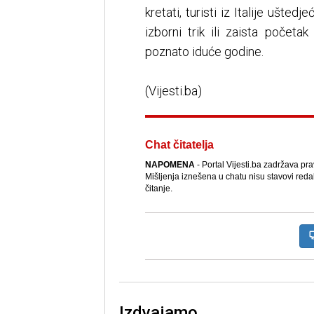
kretati, turisti iz Italije uštedj
izborni trik ili zaista početa
poznato iduće godine.
(Vijesti.ba)
Chat čitatelja
NAPOMENA
- Portal Vijesti.ba zadržava pr
Mišljenja iznešena u chatu nisu stavovi reda
čitanje.
Izdvajamo