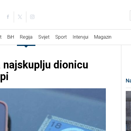
t
BiH
Regija
Svijet
Sport
Intervjui
Magazin
 najskuplju dionicu
pi
Na