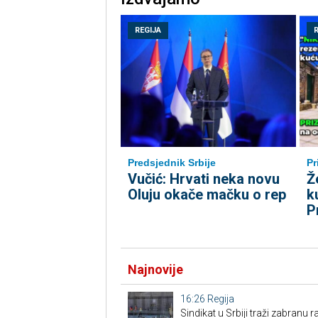
REGIJA
Predsjednik Srbije
Pr
Vučić: Hrvati neka novu
Ž
Oluju okače mačku o rep
k
P
Najnovije
16:26
Regija
Sindikat u Srbiji traži zabranu