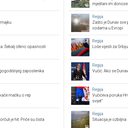
mještani im donose
Regija
 majku
Zašto je Dunav sve p
vodama u Evropi
Regija
: Šebalj otkrio opasnosti
Loše vijesti za Srb
Regija
ugogodišnjeg zaposlenika
Vučić: Ako se Dunav
Regija
okače mačku o rep
Vučićeva poruka Hrvat
svijet"
Regija
čuli je hit: Priče su čista
Situacija je ozbiljna