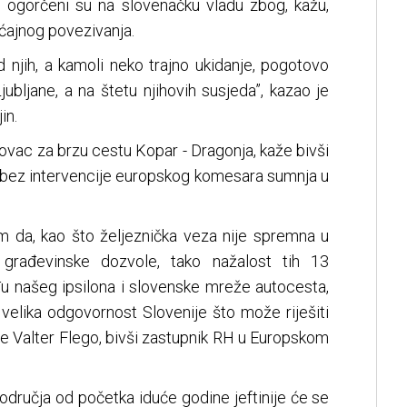
 ogorčeni su na slovenačku vladu zbog, kažu,
ćajnog povezivanja.
d njih, a kamoli neko trajno ukidanje, pogotovo
Ljubljane, a na štetu njihovih susjeda”, kazao je
in.
novac za brzu cestu Kopar - Dragonja, kaže bivši
i bez intervencije europskog komesara sumnja u
im da, kao što željeznička veza nije spremna u
, građevinske dozvole, tako nažalost tih 13
u našeg ipsilona i slovenske mreže autocesta,
 velika odgovornost Slovenije što može riješiti
je Valter Flego, bivši zastupnik RH u Europskom
dručja od početka iduće godine jeftinije će se