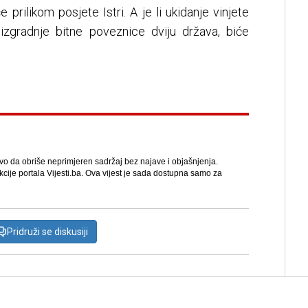
eće prilikom posjete Istri. A je li ukidanje vinjete
k izgradnje bitne poveznice dviju država, biće
avo da obriše neprimjeren sadržaj bez najave i objašnjenja.
kcije portala Vijesti.ba. Ova vijest je sada dostupna samo za
Pridruži se diskusiji