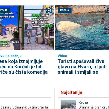
REGIJA
REGIJA
ivukla pažnju
Video
ena koja iznajmljuje
Turisti spašavali živu
uću na Korčuli je hit:
glavu na Hvaru, a ljudi
riče su čista komedija
snimali i smijali se
Najčitanije
Regija
 rada na vrućinama: Jasna pravila
Drama na granici u 