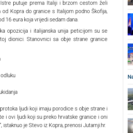
Istre putuje prema Italiji i brzom cestom želi
 od Kopra do granice s Italijom podno Škofija,
od 16 eura koja vrijedi sedam dana.
 opozicija i italijanska unija peticijom su se
 toj dionici. Stanovnici sa obje strane granice
a
u odluku
Na
ukidanja
rotoka ljudi koji imaju porodice s obje strane i
 i ovi ljudi koji su preko hrvatske granice i oni
”, istaknuo je Stevo iz Kopra, prenosi Jutarnji.hr.