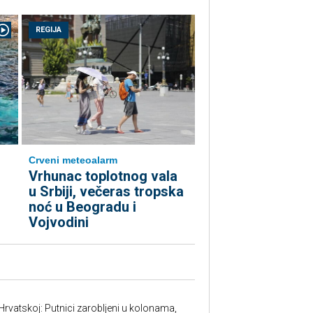
REGIJA
Crveni meteoalarm
Vrhunac toplotnog vala
u Srbiji, večeras tropska
noć u Beogradu i
Vojvodini
Hrvatskoj: Putnici zarobljeni u kolonama,