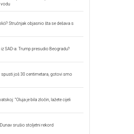
 vodu
lići? Stručnjak objasnio šta se dešava s
iju iz SAD-a: Trump presudio Beogradu?
 spusti još 30 centimetara, gotovi smo
skoj: "Oluja je bila zločin, lažete cijeli
: Dunav srušio stoljetni rekord