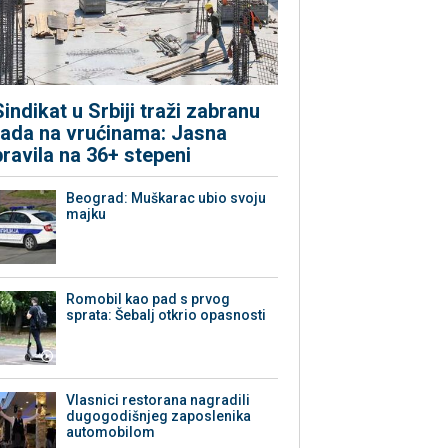
Sindikat u Srbiji traži zabranu
rada na vrućinama: Jasna
pravila na 36+ stepeni
Beograd: Muškarac ubio svoju
majku
Romobil kao pad s prvog
sprata: Šebalj otkrio opasnosti
Vlasnici restorana nagradili
dugogodišnjeg zaposlenika
automobilom