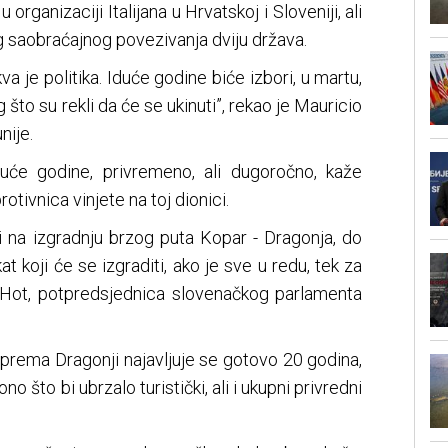
 organizaciji Italijana u Hrvatskoj i Sloveniji, ali
g saobraćajnog povezivanja dviju država.
a je politika. Iduće godine biće izbori, u martu,
og što su rekli da će se ukinuti”, rekao je Mauricio
nije.
duće godine, privremeno, ali dugoročno, kaže
otivnica vinjete na toj dionici.
i na izgradnju brzog puta Kopar - Dragonja, do
at koji će se izgraditi, ako je sve u redu, tek za
a Hot, potpredsjednica slovenačkog parlamenta
prema Dragonji najavljuje se gotovo 20 godina,
no što bi ubrzalo turistički, ali i ukupni privredni