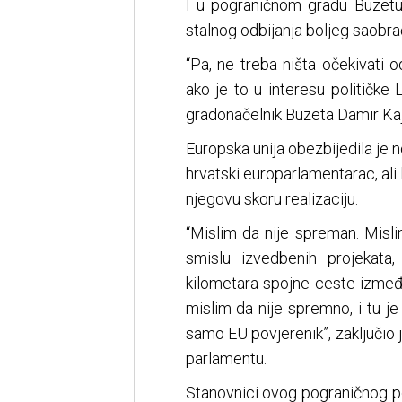
I u pograničnom gradu Buzetu
stalnog odbijanja boljeg saobra
“Pa, ne treba ništa očekivati o
ako je to u interesu političke 
gradonačelnik Buzeta Damir Kaj
Europska unija obezbijedila je 
hrvatski europarlamentarac, al
njegovu skoru realizaciju.
“Mislim da nije spreman. Misl
smislu izvedbenih projekata
kilometara spojne ceste izmeđ
mislim da nije spremno, i tu je
samo EU povjerenik”, zaključio 
parlamentu.
Stanovnici ovog pograničnog po