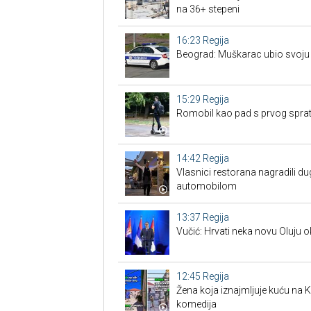
na 36+ stepeni
16:23
Regija
Beograd: Muškarac ubio svoju
15:29
Regija
Romobil kao pad s prvog sprata
14:42
Regija
Vlasnici restorana nagradili d
automobilom
13:37
Regija
Vučić: Hrvati neka novu Oluju 
12:45
Regija
Žena koja iznajmljuje kuću na Kor
komedija